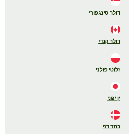
דולר סינגפורי
דולר קנדי
זלוטי פולני
ין יפני
כתר דני