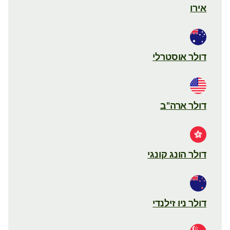
אירו
דולר אוסטרלי
דולר ארה"ב
דולר הונג קונגי
דולר ניו זילנדי