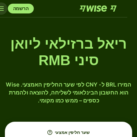
הרשמה
ריאל ברזילאי ליואן
סיני RMB
המירו BRL ל- CNY לפי שער החליפין האמצעי. Wise
הוא החשבון הבינלאומי לשליחה, להוצאה ולהמרת
כספים – ממש כמו מקומי.
שער חליפין אמצעי