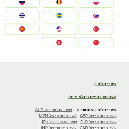
Polska
România
Россия
Slovensko
Ruoŧŧa
ไทย
Türkiye
United States
Vietnam
中国
中國香港特別行政區
שערי חליפין:
העברות כספים בינלאומיות:
שערי חליפין היסטוריים:
שער היסטורי של AUD
שער היסטורי של GBP
שער היסטורי של MXN
שער היסטורי של EUR
שער היסטורי של JPY
שער היסטורי של CAD
שער היסטורי של INR