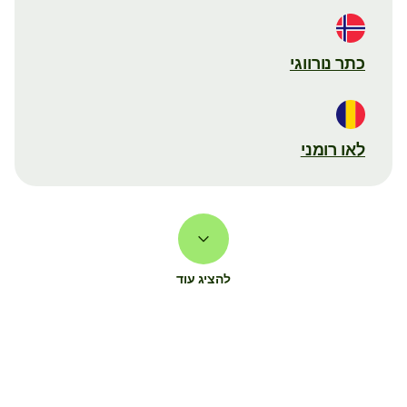
כתר נורווגי
לאו רומני
להציג עוד