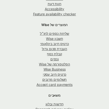
חוות דעת
Accessibility
Feature availability checker
המוצרים של Wise
שליחת כספים לחו״ל
חשבון Wise
כרטיס חיוב בינלאומי
העברת סכום גדול
קבלת כסף
נכסים
הפלטפורמה של Wise
Wise Business
כרטיס חיוב עסקי
תשלומים מרובים
Accept card payments
משאבים
חדשות ובלוג