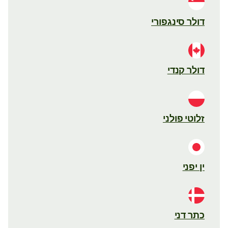
דולר סינגפורי
דולר קנדי
זלוטי פולני
ין יפני
כתר דני