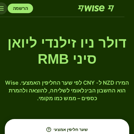
הרשמה
דולר ניו זילנדי ליואן
סיני RMB
המירו NZD ל- CNY לפי שער החליפין האמצעי. Wise
הוא החשבון הבינלאומי לשליחה, להוצאה ולהמרת
כספים – ממש כמו מקומי.
שער חליפין אמצעי