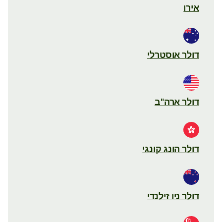
אירו
דולר אוסטרלי
דולר ארה"ב
דולר הונג קונגי
דולר ניו זילנדי