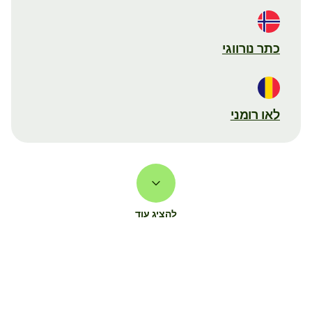
כתר נורווגי
לאו רומני
להציג עוד