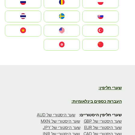
Polska
România
Россия
Slovensko
Ruoŧŧa
ไทย
Türkiye
United States
Vietnam
中国
中國香港特別行政區
שערי חליפין:
העברות כספים בינלאומיות:
שערי חליפין היסטוריים:
שער היסטורי של AUD
שער היסטורי של GBP
שער היסטורי של MXN
שער היסטורי של EUR
שער היסטורי של JPY
שער היסטורי של CAD
שער היסטורי של INR