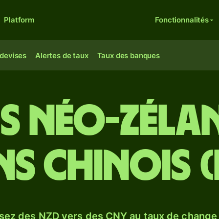
Platform
Fonctionnalités
 devises
Alertes de taux
Taux des banques
s néo-zélan
s chinois 
sez des NZD vers des CNY au taux de chang