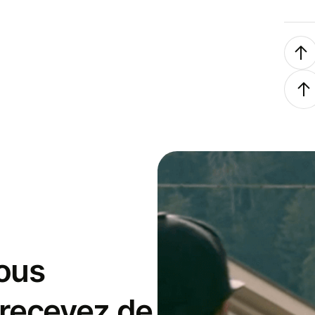
ous
 recevez de