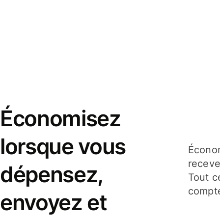
Économisez
lorsque vous
Économ
receve
dépensez,
Tout c
compte
envoyez et