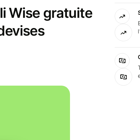
i Wise gratuite
 devises