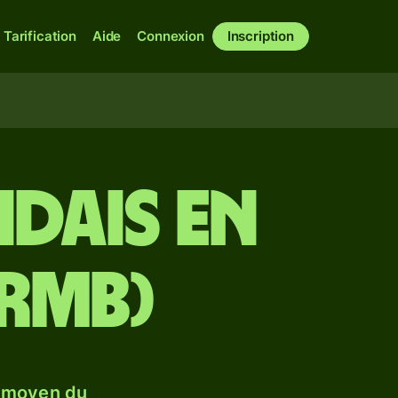
Tarification
Aide
Connexion
Inscription
dais en
(RMB)
e moyen du