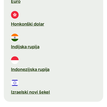
Euro
Honkonški dolar
Indijska rupija
Indonezijska rupija
Izraelski novi šekel