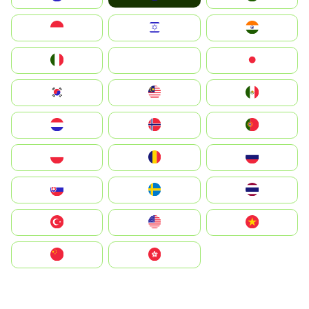
Indonesia
Israel
India
Italia
JA
Japan
South Korea
Malay
Mexico
Nederland
Norge
Portugal
Polska
România
Россия
Slovensko
Ruoŧŧa
ไทย
Türkiye
United States
Vietnam
中国
中國香港特別行政區