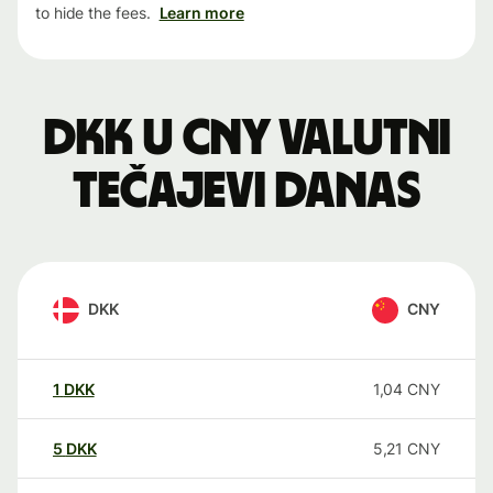
to hide the fees.
Learn more
DKK u CNY valutni
tečajevi danas
DKK
CNY
1
DKK
1,04
CNY
5
DKK
5,21
CNY