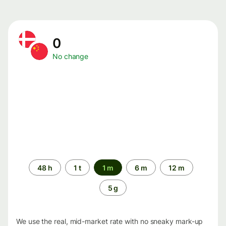
0
No change
Time
48 h
1 t
1 m
6 m
12 m
period
5 g
We use the real, mid-market rate with no sneaky mark-up