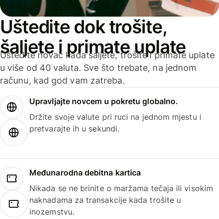
Uštedite dok trošite,
šaljete i primate uplate
Uštedite novac kada šaljete, trošite i primate uplate
u više od 40 valuta. Sve što trebate, na jednom
računu, kad god vam zatreba.
Upravljajte novcem u pokretu globalno.
Držite svoje valute pri ruci na jednom mjestu i
pretvarajte ih u sekundi.
Međunarodna debitna kartica
Nikada se ne brinite o maržama tečaja ili visokim
naknadama za transakcije kada trošite u
inozemstvu.