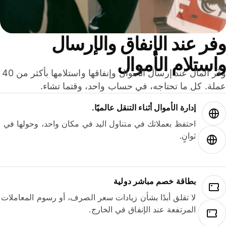
ر عند الإنفاق والإرسال
ستلام الأموال
وفّر المال عند إرسال الأموال وإنفاقها واستلامها بأكثر من 40
لة. كل ما تحتاجه، في حساب واحد، وقتما تشاء.
إدارة الأموال أثناء التنقل عالميًا.
احتفظ بعملاتك في متناول اليد في مكان واحد، وحولها في
ثوانٍ.
بطاقة خصم مباشر دولية
لا تقلق أبدًا بشأن زيادات سعر الصرف، أو رسوم المعاملات
المرتفعة عند الإنفاق في الخارج.