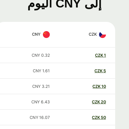
إلى CNY اليوم
CNY
CZK
CNY
0.32
CZK
1
CNY
1.61
CZK
5
CNY
3.21
CZK
10
CNY
6.43
CZK
20
CNY
16.07
CZK
50