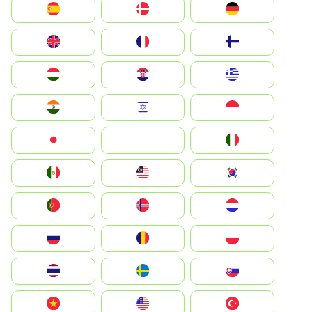
Deutschland
Denmark
España
Suomi
France
United Kingdom
Greece
Hrvatska
Magyarország
Indonesia
Israel
India
Italia
JA
Japan
South Korea
Malay
Mexico
Nederland
Norge
Portugal
Polska
România
Россия
Slovensko
Ruoŧŧa
ไทย
Türkiye
United States
Vietnam