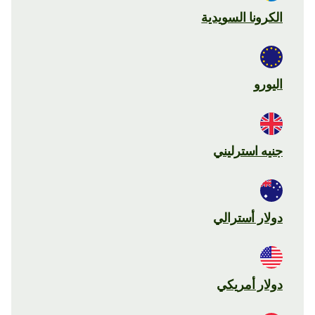
الكرونا السويدية
اليورو
جنيه استرليني
دولار أسترالي
دولار أمريكي