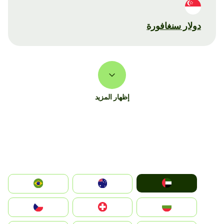
دولار سنغافورة
إظهار المزيد
الإمارات العربية المتحدة
Australia
Brazil
България
Switzerland
Czechia