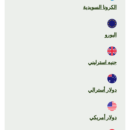
الكرونا السويدية
اليورو
جنيه استرليني
دولار أسترالي
دولار أمريكي