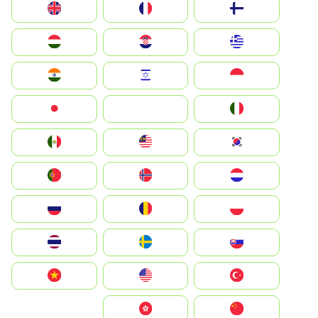
Suomi
France
United Kingdom
Greece
Hrvatska
Magyarország
Indonesia
Israel
India
Italia
JA
Japan
South Korea
Malay
Mexico
Nederland
Norge
Portugal
Polska
România
Россия
Slovensko
Ruoŧŧa
ไทย
Türkiye
United States
Vietnam
中国
中國香港特別行政區