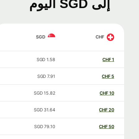
إلى SGD اليوم
SGD
CHF
SGD
1.58
CHF
1
SGD
7.91
CHF
5
SGD
15.82
CHF
10
SGD
31.64
CHF
20
SGD
79.10
CHF
50