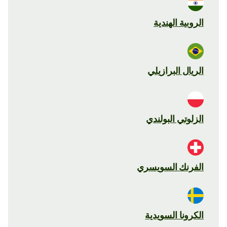
الروبية الهندية
الريال البرازيلي
الزلوتي البولندي
الفرنك السويسري
الكرونا السويدية