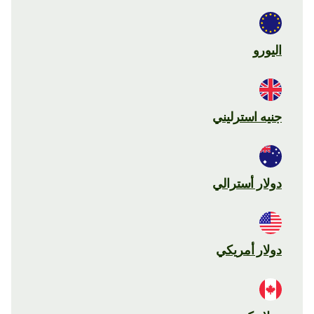
اليورو
جنيه استرليني
دولار أسترالي
دولار أمريكي