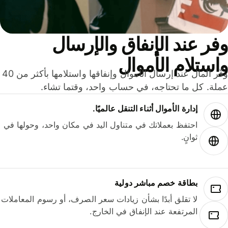
ر عند الإنفاق والإرسال
ستلام الأموال
وفّر المال عند إرسال الأموال وإنفاقها واستلامها بأكثر من 40
لة. كل ما تحتاجه، في حساب واحد، وقتما تشاء.
إدارة الأموال أثناء التنقل عالميًا.
احتفظ بعملاتك في متناول اليد في مكان واحد، وحولها في
ثوانٍ.
بطاقة خصم مباشر دولية
لا تقلق أبدًا بشأن زيادات سعر الصرف، أو رسوم المعاملات
المرتفعة عند الإنفاق في الخارج.