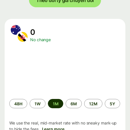
Theo dõi tỷ giá chuyển đổi
0
No change
Time
48H
1W
1M
6M
12M
5Y
period
We use the real, mid-market rate with no sneaky mark-up
to hide the fees.
Learn more