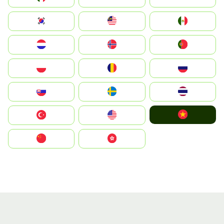
South Korea
Malay
Mexico
Nederland
Norge
Portugal
Polska
România
Россия
Slovensko
Ruoŧŧa
ไทย
Vietnam
Türkiye
United States
中国
中國香港特別行政區