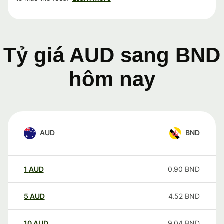
Tỷ giá AUD sang BND
hôm nay
AUD
BND
1
AUD
0.90
BND
5
AUD
4.52
BND
10
AUD
9.04
BND