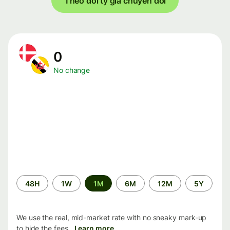
Theo dõi tỷ giá chuyển đổi
0
No change
Time
48H
1W
1M
6M
12M
5Y
period
We use the real, mid-market rate with no sneaky mark-up
to hide the fees.
Learn more