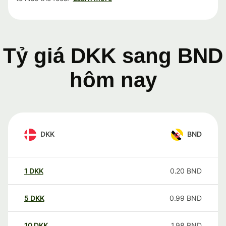
Tỷ giá DKK sang BND
hôm nay
DKK
BND
1
DKK
0.20
BND
5
DKK
0.99
BND
10
DKK
1.98
BND