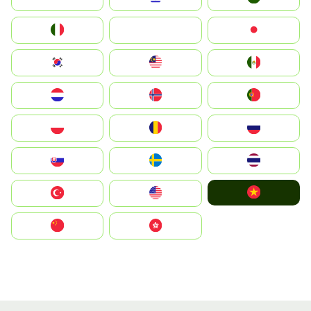
Italia
JA
Japan
South Korea
Malay
Mexico
Nederland
Norge
Portugal
Polska
România
Россия
Slovensko
Ruoŧŧa
ไทย
Vietnam
Türkiye
United States
中国
中國香港特別行政區