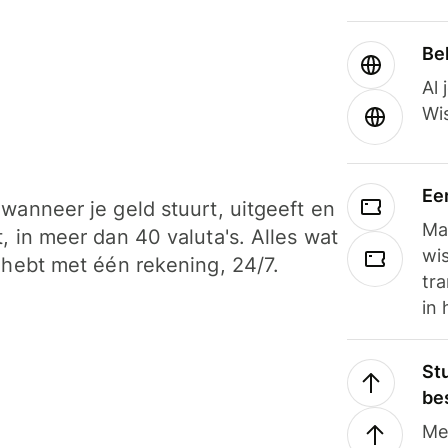
Be
Al 
Wi
Ee
wanneer je geld stuurt, uitgeeft en
Ma
, in meer dan 40 valuta's. Alles wat
wi
 hebt met één rekening, 24/7.
tra
in 
Stu
be
Me