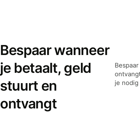
Bespaar wanneer
je betaalt, geld
Bespaar 
ontvangt
stuurt en
je nodig
ontvangt