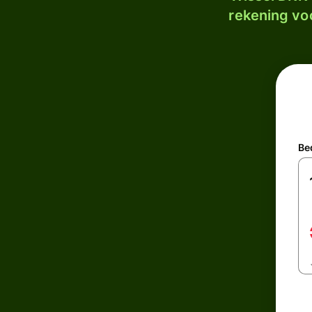
rekening voo
Be