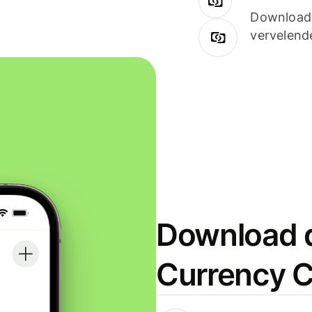
Downloade
vervelend
Download d
Currency C