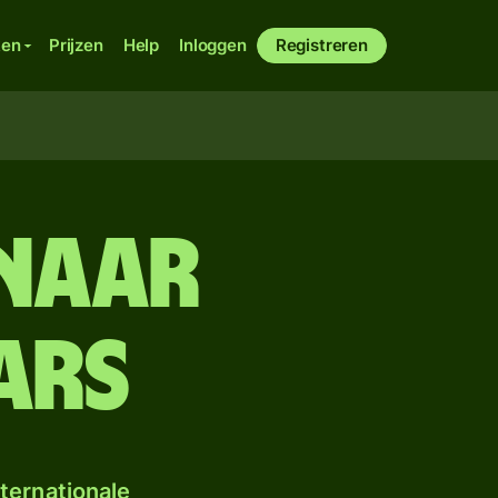
ken
Prijzen
Help
Inloggen
Registreren
 naar
ars
ternationale