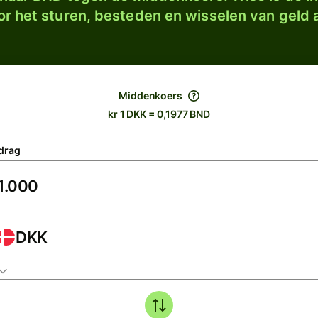
r het sturen, besteden en wisselen van geld a
Middenkoers
kr 1 DKK = 0,1977 BND
drag
DKK