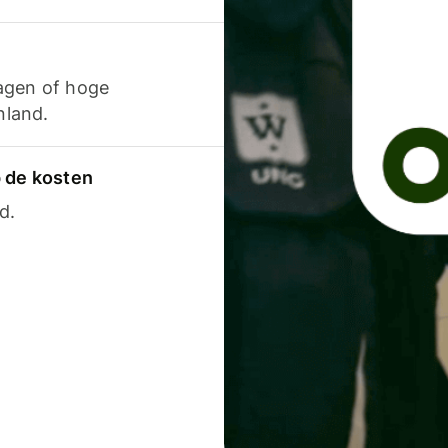
agen of hoge
nland.
p de kosten
d.