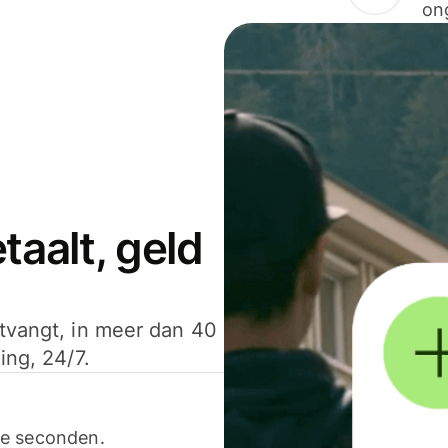
on
aalt, geld
ntvangt, in meer dan 40
ing, 24/7.
ele seconden.