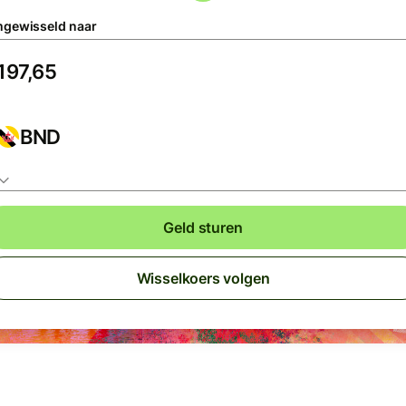
gewisseld naar
BND
Geld sturen
Wisselkoers volgen