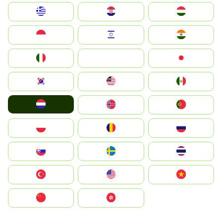
Greece
Hrvatska
Magyarország
Indonesia
Israel
India
Italia
JA
Japan
South Korea
Malay
Mexico
Nederland
Norge
Portugal
Polska
România
Россия
Slovensko
Ruoŧŧa
ไทย
Türkiye
United States
Vietnam
中国
中國香港特別行政區