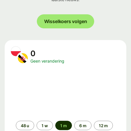
Wisselkoers volgen
0
Geen verandering
Periode
48 u
1 w
1 m
6 m
12 m