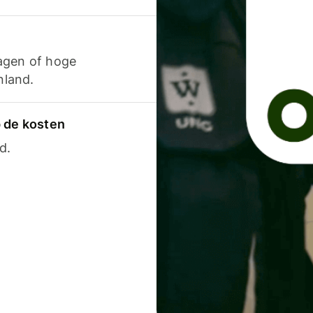
agen of hoge
nland.
p de kosten
d.