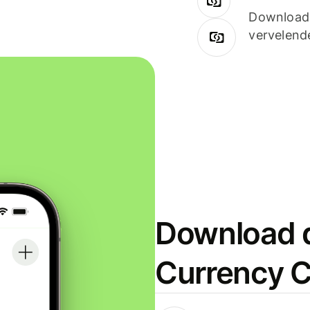
Downloade
vervelend
Download d
Currency C