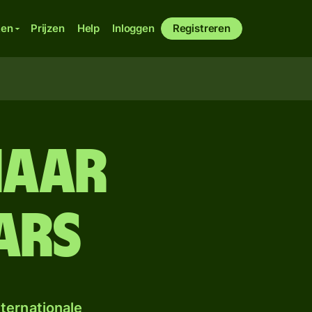
ken
Prijzen
Help
Inloggen
Registreren
naar
ars
ternationale