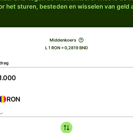
r het sturen, besteden en wisselen van geld a
Middenkoers
L 1 RON = 0,2819 BND
drag
RON