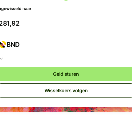
gewisseld naar
BND
Geld sturen
Wisselkoers volgen