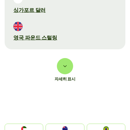
싱가포르 달러
영국 파운드 스털링
자세히 표시
الإمارات العربية المتحدة
Australia
Brazil