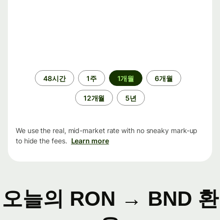
기
48시간
1주
1개월
6개월
간
12개월
5년
We use the real, mid-market rate with no sneaky mark-up
to hide the fees.
Learn more
오늘의 RON → BND 환