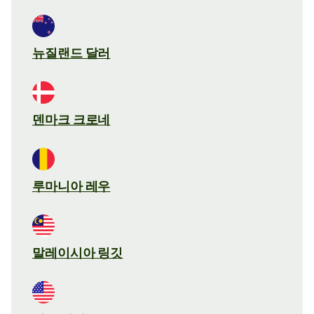
뉴질랜드 달러
덴마크 크로네
루마니아 레우
말레이시아 링깃