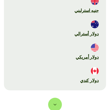
جنيه استرليني
دولار أسترالي
دولار أمريكي
دولار كندي