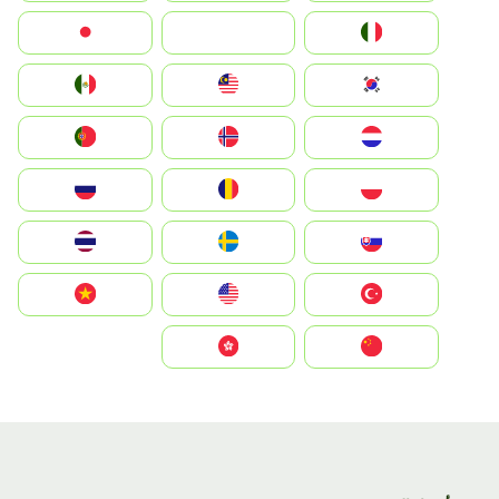
Italia
JA
Japan
South Korea
Malay
Mexico
Nederland
Norge
Portugal
Polska
România
Россия
Slovensko
Ruoŧŧa
ไทย
Türkiye
United States
Vietnam
中国
中國香港特別行政區