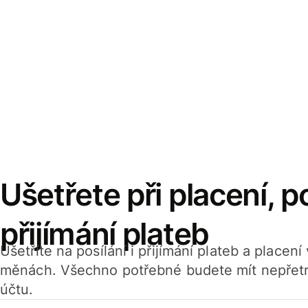
Ušetřete při placení, po
přijímání plateb
Ušetříte na posílání i přijímání plateb a placen
měnách. Všechno potřebné budete mít nepřetr
účtu.