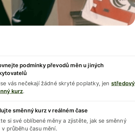
ovnejte podmínky převodů měn u jiných
kytovatelů
se vás nečekají žádné skryté poplatky, jen
středový
nný kurz
.
dujte směnný kurz v reálném čase
te si své oblíbené měny a zjistěte, jak se směnný
 v průběhu času mění.