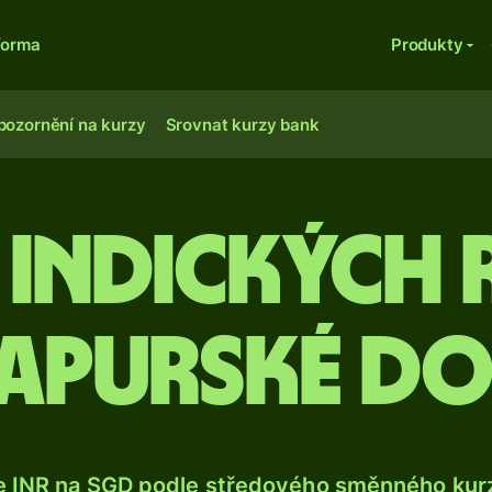
forma
Produkty
pozornění na kurzy
Srovnat kurzy bank
 indických r
apurské d
e INR na SGD podle středového směnného kurz