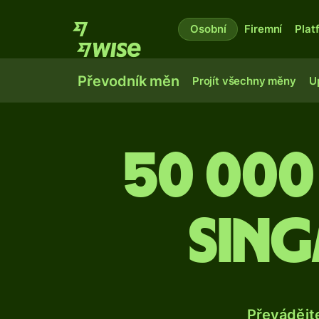
Osobní
Firemní
Plat
Převodník měn
Projít všechny měny
U
50 000
sing
Převádějt