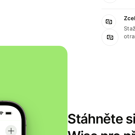
Zce
Staž
otr
Stáhněte si