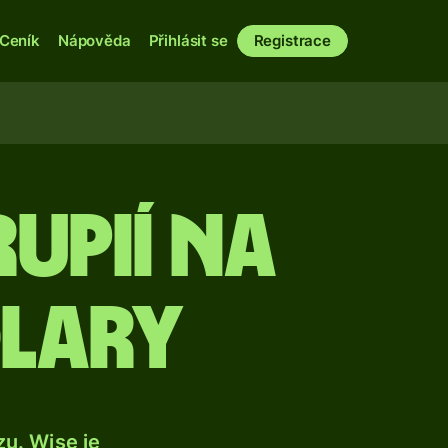
Ceník
Nápověda
Přihlásit se
Registrace
upií na
olary
u. Wise je