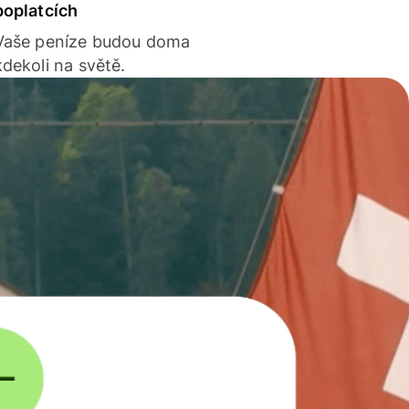
poplatcích
Vaše peníze budou doma
kdekoli na světě.