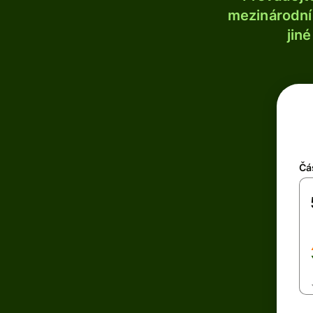
mezinárodní 
jin
Čá