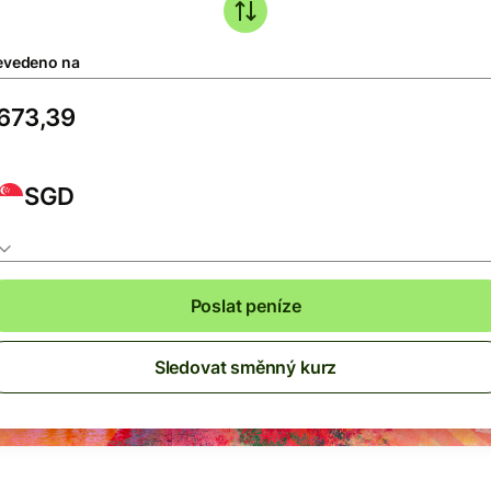
evedeno na
SGD
Poslat peníze
Sledovat směnný kurz