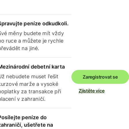
Spravujte peníze odkudkoli.
Své měny budete mít vždy
po ruce a můžete je rychle
převádět na jiné.
Mezinárodní debetní karta
Už nebudete muset řešit
Zaregistrovat se
kurzové marže a vysoké
Zjistěte více
poplatky za transakce při
placení v zahraničí.
Posílejte peníze do
zahraničí, ušetřete na