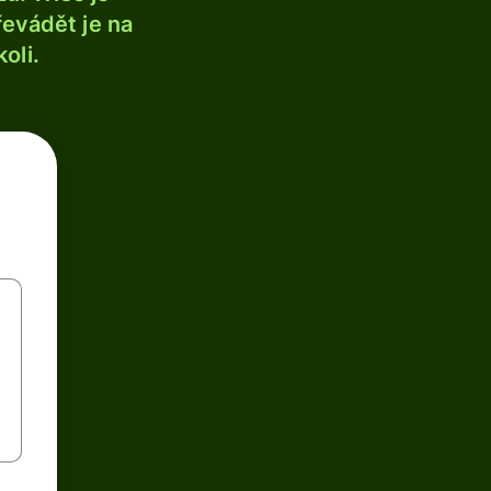
řevádět je na
oli.