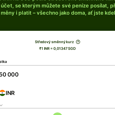
účet, se kterým můžete své peníze posílat, p
é měny i platit – všechno jako doma, ať jste kdek
Středový směnný kurz
₹1 INR = 0,01347 SGD
stka
INR