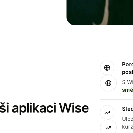
Por
pos
S Wi
smě
i aplikaci Wise
Sle
Ulož
kurz