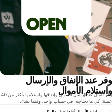
ر عند الإنفاق والإرسال
ستلام الأموال
وفّر المال عند إرسال الأموال وإنفاقها واستلامها بأكثر من 40
لة. كل ما تحتاجه، في حساب واحد، وقتما تشاء.
إدارة الأموال أثناء التنقل عالميًا.