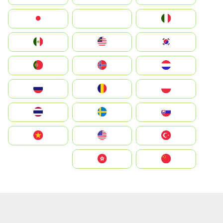
Italia
JA
Japan
South Korea
Malay
Mexico
Nederland
Norge
Portugal
Polska
România
Россия
Slovensko
Ruoŧŧa
ไทย
Türkiye
United States
Vietnam
中国
中國香港特別行政區