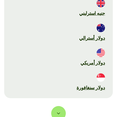
جنيه استرليني
دولار أسترالي
دولار أمريكي
دولار سنغافورة