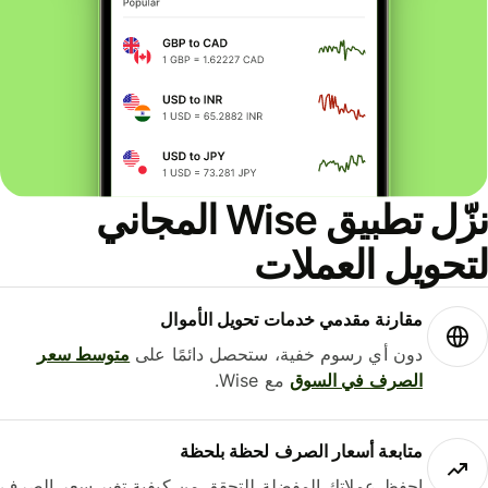
نزّل تطبيق Wise المجاني
حويل العملات
مقارنة مقدمي خدمات تحويل الأموال
دون أي رسوم خفية، ستحصل دائمًا على
متوسط ​​سعر
الصرف في السوق
مع Wise.
متابعة أسعار الصرف لحظة بلحظة
احفظ عملاتك المفضلة للتحقق من كيفية تغير سعر الصرف