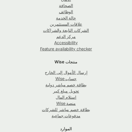
الصحافة
الوظائف
حالة الخدمة
علاقات المستثمرين
الشركات التابعة والشراكات
مركز الدعم
Accessibility
Feature availability checker
منتجات Wise
إرسال الأموال إلى الخارج
حساب Wise
بطاقة خصم مباشر دولية
تحويل مبلغ كبير
استلام المال
منصة Wise
بطاقة خصم مباشر للشركات
مدفوعات جماعية
الموارد