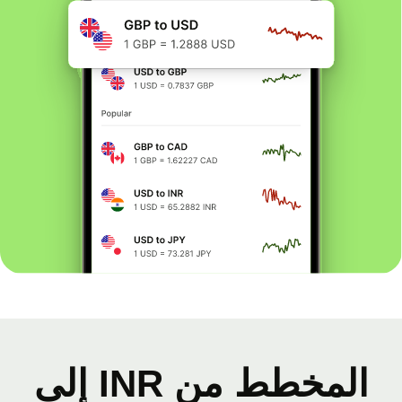
المخطط من INR إلى