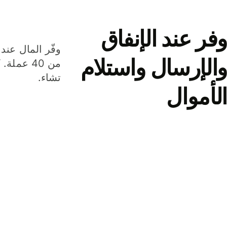
وفر عند الإنفاق
وفّر المال عند 
والإرسال واستلام
من 40 عم
تشاء.
الأموال