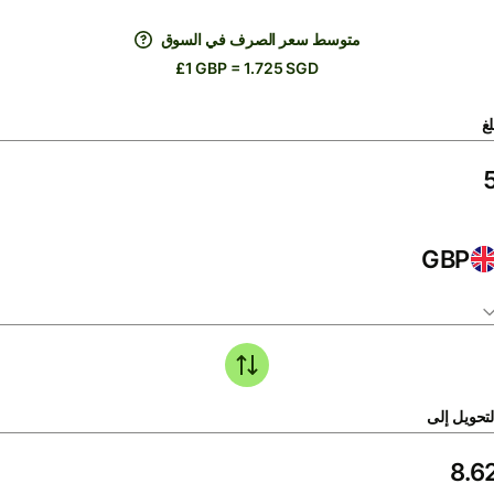
متوسط ​​سعر الصرف في السوق
£1 GBP = 1.725 SGD
لغ
GBP
لتحويل إلى