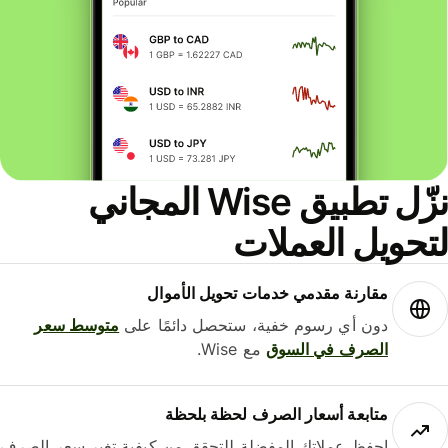
نزّل تطبيق Wise المجاني
حويل العملات
مقارنة مقدمي خدمات تحويل الأموال
دون أي رسوم خفية، ستحصل دائمًا على
متوسط ​​سعر
الصرف في السوق
مع Wise.
متابعة أسعار الصرف لحظة بلحظة
احفظ عملاتك المفضلة للتحقق من كيفية تغير سعر الصرف