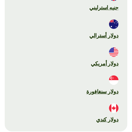
جنيه استرليني
دولار أسترالي
دولار أمريكي
دولار سنغافورة
دولار كندي