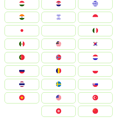
Greece
Hrvatska
Magyarország
Indonesia
Israel
India
Italia
JA
Japan
South Korea
Malay
Mexico
Nederland
Norge
Portugal
Polska
România
Россия
Slovensko
Ruoŧŧa
ไทย
Türkiye
United States
Vietnam
中国
中國香港特別行政區