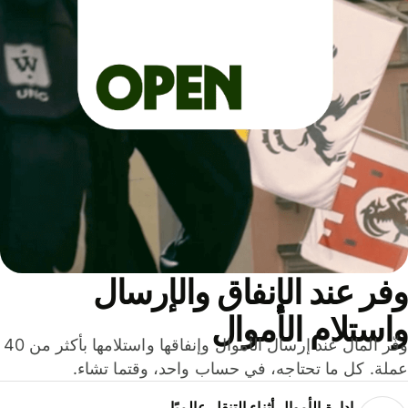
ر عند الإنفاق والإرسال
ستلام الأموال
وفّر المال عند إرسال الأموال وإنفاقها واستلامها بأكثر من 40
لة. كل ما تحتاجه، في حساب واحد، وقتما تشاء.
إدارة الأموال أثناء التنقل عالميًا.