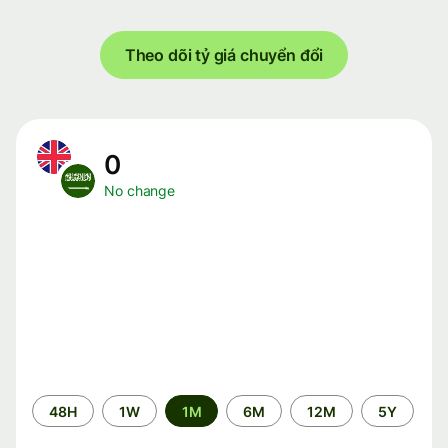
Theo dõi tỷ giá chuyển đổi
0
No change
Time
48H
1W
1M
6M
12M
5Y
period