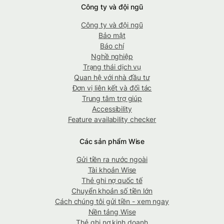
Công ty và đội ngũ
Công ty và đội ngũ
Bảo mật
Báo chí
Nghề nghiệp
Trạng thái dịch vụ
Quan hệ với nhà đầu tư
Đơn vị liên kết và đối tác
Trung tâm trợ giúp
Accessibility
Feature availability checker
Các sản phẩm Wise
Gửi tiền ra nước ngoài
Tài khoản Wise
Thẻ ghi nợ quốc tế
Chuyển khoản số tiền lớn
Cách chúng tôi gửi tiền - xem ngay
Nền tảng Wise
Thẻ ghi nợ kinh doanh