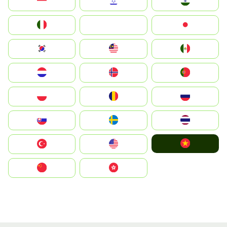
Indonesia
Israel
India
Italia
JA
Japan
South Korea
Malay
Mexico
Nederland
Norge
Portugal
Polska
România
Россия
Slovensko
Ruoŧŧa
ไทย
Vietnam
Türkiye
United States
中国
中國香港特別行政區