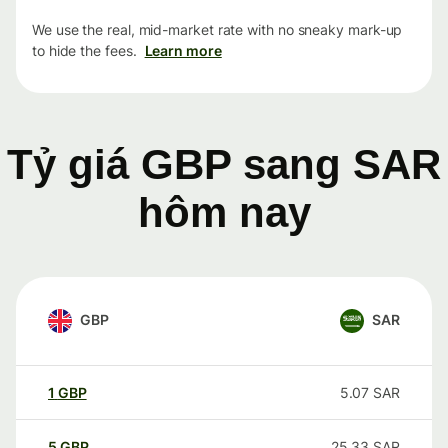
We use the real, mid-market rate with no sneaky mark-up
to hide the fees.
Learn more
Tỷ giá GBP sang SAR
hôm nay
GBP
SAR
1
GBP
5.07
SAR
5
GBP
25.33
SAR