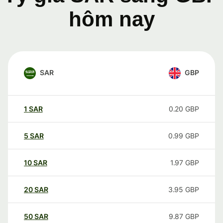
hôm nay
SAR
GBP
1
SAR
0.20
GBP
5
SAR
0.99
GBP
10
SAR
1.97
GBP
20
SAR
3.95
GBP
50
SAR
9.87
GBP