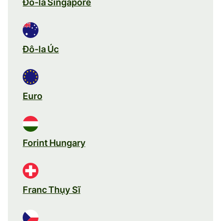
Đô-la Singapore
Đô-la Úc
Euro
Forint Hungary
Franc Thụy Sĩ