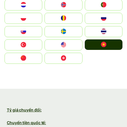
Nederland
Norge
Portugal
Polska
România
Россия
Slovensko
Ruoŧŧa
ไทย
Vietnam
Türkiye
United States
中国
中國香港特別行政區
Tỷ giá chuyển đổi:
Chuyển tiền quốc tế: