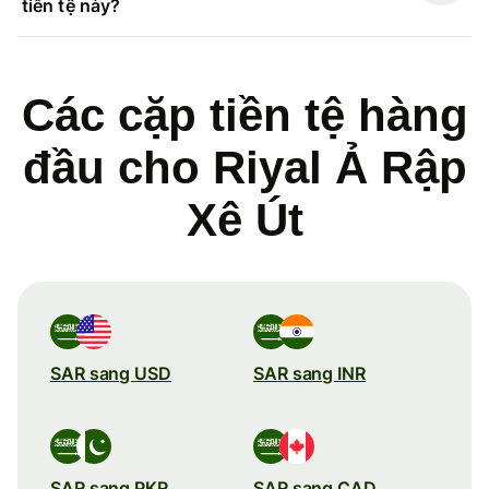
tiền tệ này?
Các cặp tiền tệ hàng
đầu cho Riyal Ả Rập
Xê Út
SAR sang USD
SAR sang INR
SAR sang PKR
SAR sang CAD