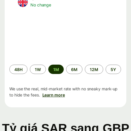
No change
Time
48H
1W
1M
6M
12M
5Y
period
We use the real, mid-market rate with no sneaky mark-up
to hide the fees.
Learn more
Tỷ giá SAR sang GBP