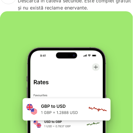
Descarcă în câteva secunde. Este complet gratuit
și nu există reclame enervante.