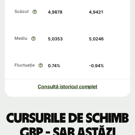
Scăzut
4,9878
4,9421
Mediu
5,0353
5,0246
Fluctuație
0.74
%
-0.94
%
Consultă istoricul complet
Cursurile de schimb
GBP - SAR astăzi