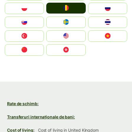
România
Polska
Россия
Slovensko
Ruoŧŧa
ไทย
Türkiye
United States
Vietnam
中国
中國香港特別行政區
Rate de schimb:
Transferuri internaționale de bani:
Cost of living:
Cost of living in United Kingdom