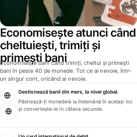
Economisește atunci când
cheltuiești, trimiți și
primești bani
Economisește bani când trimiți, cheltui și primești
bani în peste 40 de monede. Tot ce ai nevoie, într-
un singur cont, oricând ai nevoie.
Gestionează banii din mers, la nivel global.
Păstrează-ți monedele la îndemână în același loc
și convertește-le în câteva secunde.
Un card internațional de debit