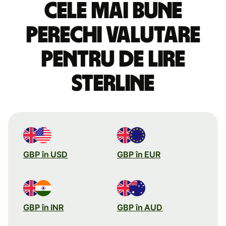
Cele mai bune
perechi valutare
pentru de lire
sterline
GBP în USD
GBP în EUR
GBP în INR
GBP în AUD