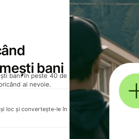
când
rimești bani
ești bani în peste 40 de
oricând ai nevoie.
.
i loc și convertește-le în