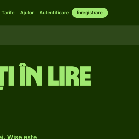
Tarife
Ajutor
Autentificare
Înregistrare
i în lire
i. Wise este