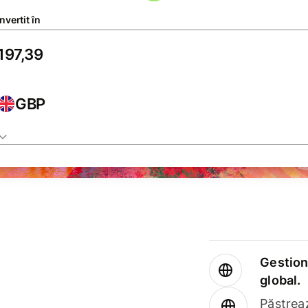
vertit în
GBP
Gestione
global.
Păstrea