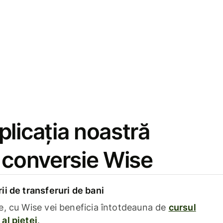
licația noastră
e conversie Wise
i de transferuri de bani
e, cu Wise vei beneficia întotdeauna de
cursul
al pieței
.