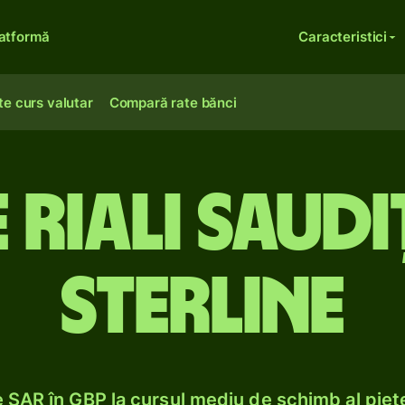
atformă
Caracteristici
te curs valutar
Compară rate bănci
 riali saudiț
sterline
SAR în GBP la cursul mediu de schimb al piețe