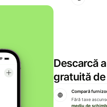
Descarcă ap
gratuită d
Compară furnizori
Fără taxe ascuns
mediu de schimb 