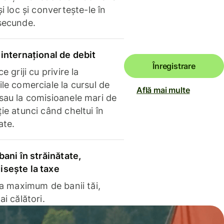
și loc și convertește-le în
secunde.
internațional de debit
Înregistrare
e griji cu privire la
le comerciale la cursul de
Află mai multe
sau la comisioanele mari de
ie atunci când cheltui în
ate.
bani în străinătate,
sește la taxe
la maximum de banii tăi,
ai călători.