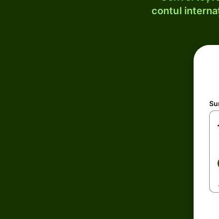
contul internaț
Su