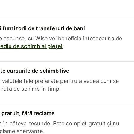
furnizorii de transferuri de bani
e ascunse, cu Wise vei beneficia întotdeauna de
ediu de schimb al pieței
.
e cursurile de schimb live
 valutele tale preferate pentru a vedea cum se
 rata de schimb în timp.
gratuit, fără reclame
 în câteva secunde. Este complet gratuit și nu
eclame enervante.