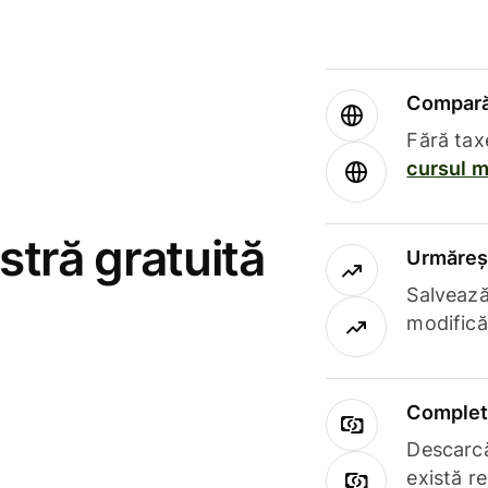
Compară 
Fără tax
cursul m
stră gratuită
Urmăreșt
Salvează
modifică
Complet 
Descarcă
există r