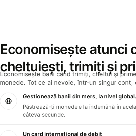
Economisește atunci 
cheltuiești, trimiți și p
Economisește bani când trimiți, cheltui și prim
monede. Tot ce ai nevoie, într-un singur cont, 
Gestionează banii din mers, la nivel global
Păstrează-ți monedele la îndemână în acelaș
câteva secunde.
Un card internațional de debit