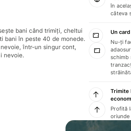
în acela
câteva 
ște bani când trimiți, cheltui
Un card 
ști bani în peste 40 de monede.
Nu-ți fac
 nevoie, într-un singur cont,
adaosuri
i nevoie.
schimb 
tranzacț
străinăt
Trimite 
economi
Profită 
oriunde 