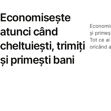
Economisește
Economise
atunci când
și prime
Tot ce ai
cheltuiești, trimiți
oricând a
și primești bani