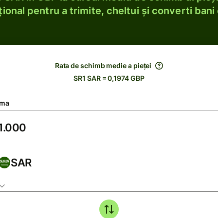
ional pentru a trimite, cheltui și converti bani 
Rata de schimb medie a pieței
SR1 SAR = 0,1974 GBP
ma
SAR