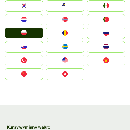
South Korea
Malay
Mexico
Nederland
Norge
Portugal
Polska
România
Россия
Slovensko
Ruoŧŧa
ไทย
Türkiye
United States
Vietnam
中国
中國香港特別行政區
Kursy wymiany walut: