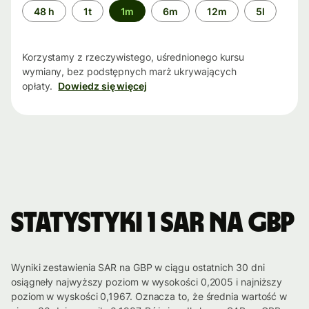
Przedział
48 h
1t
1m
6m
12m
5l
czasu
Korzystamy z rzeczywistego, uśrednionego kursu
wymiany, bez podstępnych marż ukrywających
opłaty.
Dowiedz się więcej
Statystyki 1 SAR na GBP
Wyniki zestawienia SAR na GBP w ciągu ostatnich 30 dni
osiągneły najwyższy poziom w wysokości 0,2005 i najniższy
poziom w wyskości 0,1967. Oznacza to, że średnia wartość w