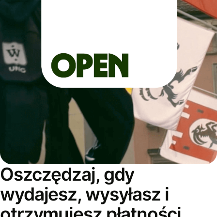
Oszczędzaj, gdy
wydajesz, wysyłasz i
otrzymujesz płatności