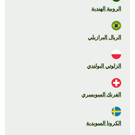
الروبية الهندية
الريال البرازيلي
الزلوتي البولندي
الفرنك السويسري
الكرونا السويدية