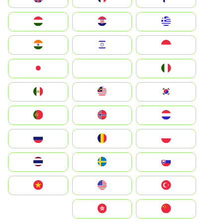
Greece
Hrvatska
Magyarország
Indonesia
Israel
India
Italia
JA
Japan
South Korea
Malay
Mexico
Nederland
Norge
Portugal
Polska
România
Россия
Slovensko
Ruoŧŧa
ไทย
Türkiye
United States
Vietnam
中国
中國香港特別行政區