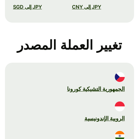
JPY إلى CNY
JPY إلى SGD
تغيير العملة المصدر
الجمهورية التشيكية كورونا
الروبية الإندونيسية