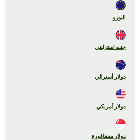
اليورو
جنيه استرليني
دولار أسترالي
دولار أمريكي
دولار سنغافورة