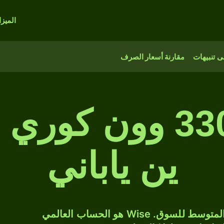
الميز
 تنبيهات
مقارنة أسعار الصرف
330,000,000 وون 
ين ياباني
حوّل KRW إلى JPY بسعر الصرف المتوسط للسوق. Wise هو الحساب العالمي