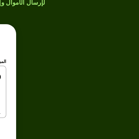
لإرسال الأموال وإن
المب