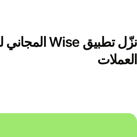
نزّل تطبيق Wise الم
العملات