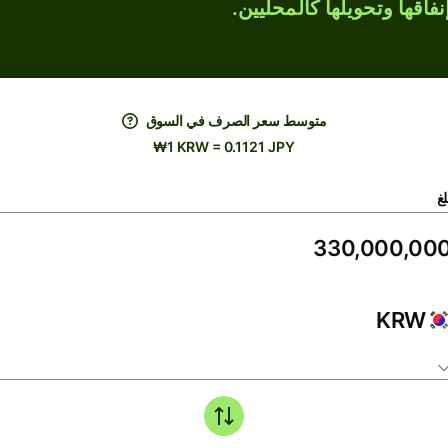
فاقها وتحويلها كالمحليين.
متوسط ​​سعر الصرف في السوق
₩1 KRW = 0.1121 JPY
لغ
KRW