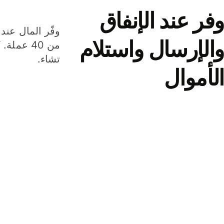
وفر عند الإنفاق
وفّر المال عند 
والإرسال واستلام
من 40 عم
تشاء.
الأموال