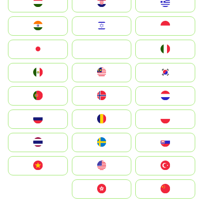
Greece
Hrvatska
Magyarország
Indonesia
Israel
India
Italia
JA
Japan
South Korea
Malay
Mexico
Nederland
Norge
Portugal
Polska
România
Россия
Slovensko
Ruoŧŧa
ไทย
Türkiye
United States
Vietnam
中国
中國香港特別行政區