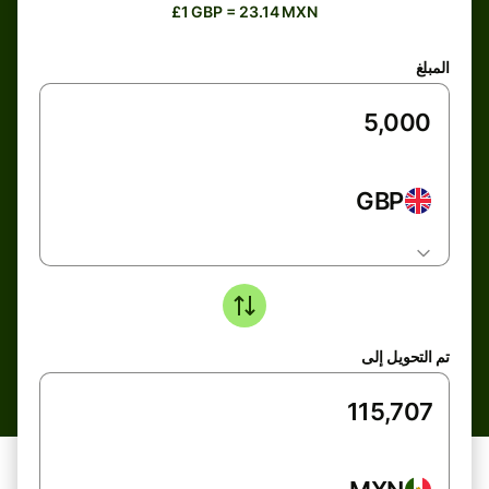
£1 GBP = 23.14 MXN
المبلغ
GBP
تم التحويل إلى