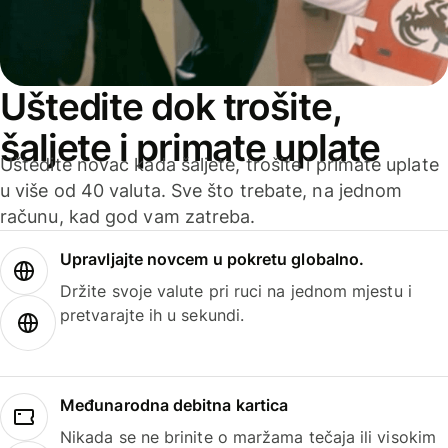
Uštedite dok trošite,
šaljete i primate uplate
Uštedite novac kada šaljete, trošite i primate uplate
u više od 40 valuta. Sve što trebate, na jednom
računu, kad god vam zatreba.
Upravljajte novcem u pokretu globalno.
Držite svoje valute pri ruci na jednom mjestu i
pretvarajte ih u sekundi.
Međunarodna debitna kartica
Nikada se ne brinite o maržama tečaja ili visokim