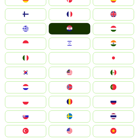
Suomi
France
United Kingdom
Hrvatska
Greece
Magyarország
Indonesia
Israel
India
Italia
JA
Japan
South Korea
Malay
Mexico
Nederland
Norge
Portugal
Polska
România
Россия
Slovensko
Ruoŧŧa
ไทย
Türkiye
United States
Vietnam