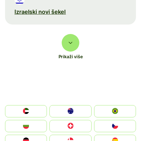
Izraelski novi šekel
Prikaži više
الإمارات العربية المتحدة
Australia
Brazil
България
Switzerland
Czechia
Deutschland
Denmark
España