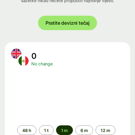
sažetke nikad nećete propustiti najnovije vijesti.
Pratite devizni tečaj
0
No change
Time
48 h
1 t
1 m
6 m
12 m
period