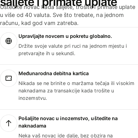
šaljete i primate uplate
Uštedite novac kada šaljete, trošite i primate uplate
u više od 40 valuta. Sve što trebate, na jednom
računu, kad god vam zatreba.
Upravljajte novcem u pokretu globalno.
Držite svoje valute pri ruci na jednom mjestu i
pretvarajte ih u sekundi.
Međunarodna debitna kartica
Nikada se ne brinite o maržama tečaja ili visokim
naknadama za transakcije kada trošite u
inozemstvu.
Pošaljite novac u inozemstvo, uštedite na
naknadama
Neka vaš novac ide dalje, bez obzira na