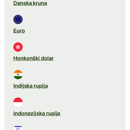
Danska kruna
Euro
Honkonški dolar
Indijska rupija
Indonezijska rupija