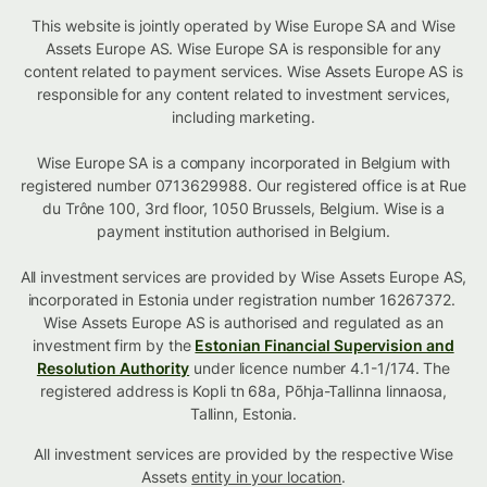
This website is jointly operated by Wise Europe SA and Wise
Assets Europe AS. Wise Europe SA is responsible for any
content related to payment services. Wise Assets Europe AS is
responsible for any content related to investment services,
including marketing.
Wise Europe SA is a company incorporated in Belgium with
registered number 0713629988. Our registered office is at Rue
du Trône 100, 3rd floor, 1050 Brussels, Belgium. Wise is a
payment institution authorised in Belgium.
All investment services are provided by Wise Assets Europe AS,
incorporated in Estonia under registration number 16267372.
Wise Assets Europe AS is authorised and regulated as an
investment firm by the
Estonian Financial Supervision and
Resolution Authority
under licence number 4.1-1/174. The
registered address is Kopli tn 68a, Põhja-Tallinna linnaosa,
Tallinn, Estonia.
All investment services are provided by the respective Wise
Assets
entity in your location
.