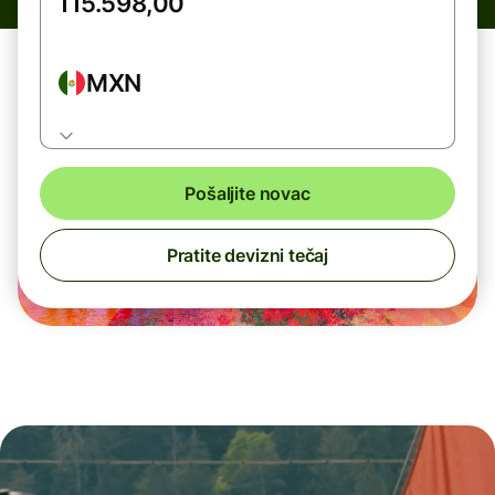
MXN
Pošaljite novac
Pratite devizni tečaj