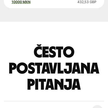
10000
MXN
432,53
GBP
Često
postavljana
pitanja