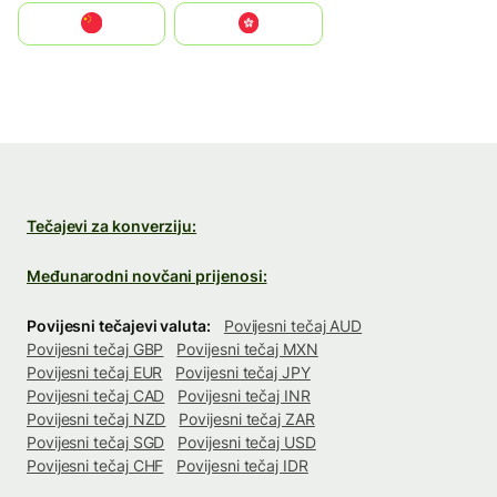
中国
中國香港特別行政區
Tečajevi za konverziju:
Međunarodni novčani prijenosi:
Povijesni tečajevi valuta:
Povijesni tečaj AUD
Povijesni tečaj GBP
Povijesni tečaj MXN
Povijesni tečaj EUR
Povijesni tečaj JPY
Povijesni tečaj CAD
Povijesni tečaj INR
Povijesni tečaj NZD
Povijesni tečaj ZAR
Povijesni tečaj SGD
Povijesni tečaj USD
Povijesni tečaj CHF
Povijesni tečaj IDR