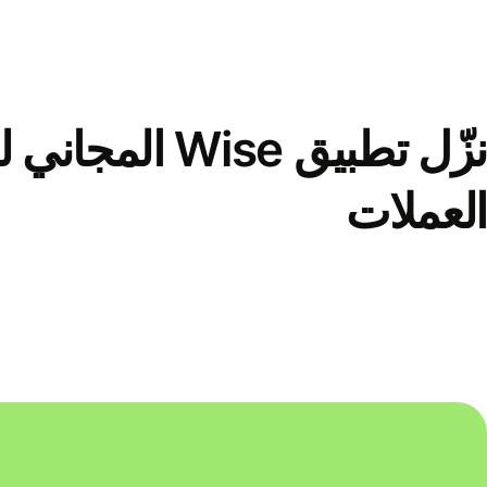
نزّل تطبيق Wise الم
العملات