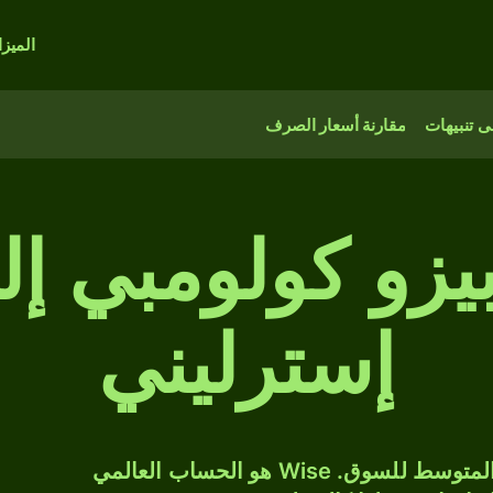
الميز
 تنبيهات
مقارنة أسعار الصرف
2,0 بيزو كولومبي 
إسترليني
حوّل COP إلى GBP بسعر الصرف المتوسط للسوق. Wise هو الحساب العالمي