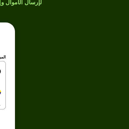
لإرسال الأموال وإن
المب