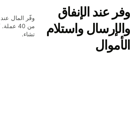
وفر عند الإنفاق
وفّر المال عند 
والإرسال واستلام
من 40 عم
تشاء.
الأموال