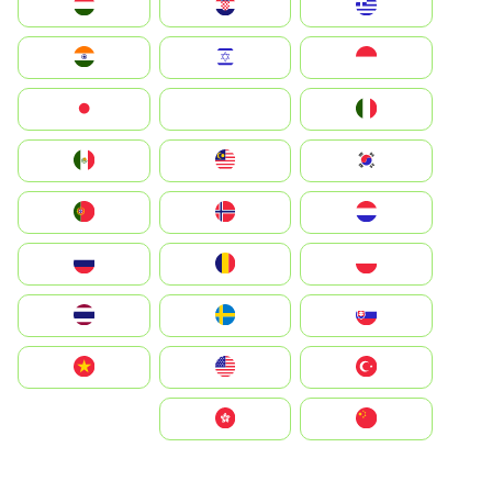
Greece
Hrvatska
Magyarország
Indonesia
Israel
India
Italia
JA
Japan
South Korea
Malay
Mexico
Nederland
Norge
Portugal
Polska
România
Россия
Slovensko
Ruoŧŧa
ไทย
Türkiye
United States
Vietnam
中国
中國香港特別行政區