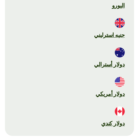
اليورو
جنيه استرليني
دولار أسترالي
دولار أمريكي
دولار كندي