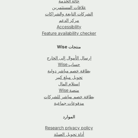
حالة الخدمة
علاقات المستثمرين
الشركات التابعة والشراكات
مركز الدعم
Accessibility
Feature availability checker
منتجات Wise
إرسال الأموال إلى الخارج
حساب Wise
بطاقة خصم مباشر دولية
تحويل مبلغ كبير
استلام المال
منصة Wise
بطاقة خصم مباشر للشركات
مدفوعات جماعية
الموارد
Research privacy policy
أداة تحويل العملة