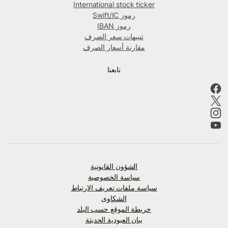
International stock ticker
رموز Swift/IC
رموز IBAN
تنبيهات سعر الصرف
مقارنة أسعار الصرف
تابعنا
الشؤون القانونية
سياسة الخصوصية
سياسة ملفات تعريف الارتباط
الشكاوى
خريطة الموقع حسب البلد
بيان العبودية الحديثة