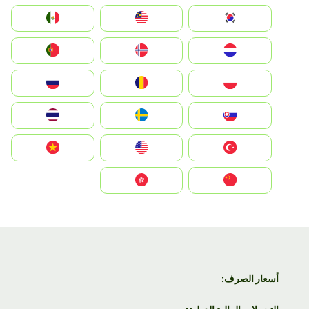
South Korea
Malay
Mexico
Nederland
Norge
Portugal
Polska
România
Россия
Slovensko
Ruoŧŧa
ไทย
Türkiye
United States
Vietnam
中国
中國香港特別行政區
أسعار الصرف: