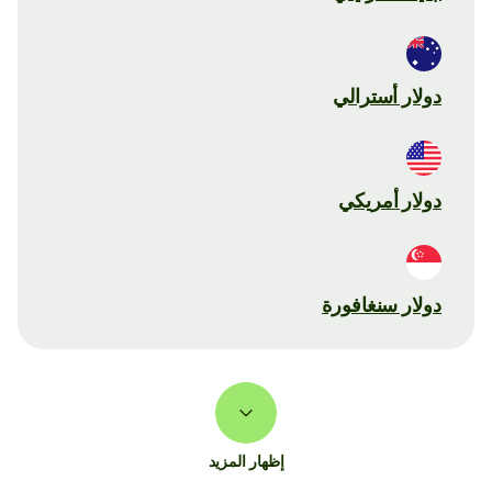
دولار أسترالي
دولار أمريكي
دولار سنغافورة
إظهار المزيد