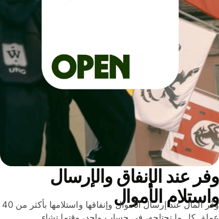
ر عند الإنفاق والإرسال
ستلام الأموال
وفّر المال عند إرسال الأموال وإنفاقها واستلامها بأكثر من 40
لة. كل ما تحتاجه، في حساب واحد، وقتما تشاء.