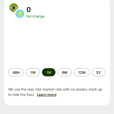
0
No change
Time
48H
1W
1M
6M
12M
5Y
period
We use the real, mid-market rate with no sneaky mark-up
to hide the fees.
Learn more