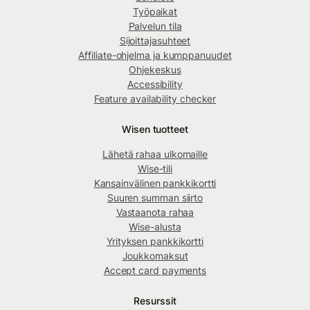
Työpaikat
Palvelun tila
Sijoittajasuhteet
Affiliate-ohjelma ja kumppanuudet
Ohjekeskus
Accessibility
Feature availability checker
Wisen tuotteet
Lähetä rahaa ulkomaille
Wise-tili
Kansainvälinen pankkikortti
Suuren summan siirto
Vastaanota rahaa
Wise-alusta
Yrityksen pankkikortti
Joukkomaksut
Accept card payments
Resurssit