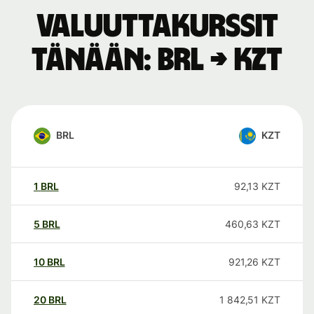
Valuuttakurssit
tänään: BRL → KZT
BRL
KZT
1
BRL
92,13
KZT
5
BRL
460,63
KZT
10
BRL
921,26
KZT
20
BRL
1 842,51
KZT