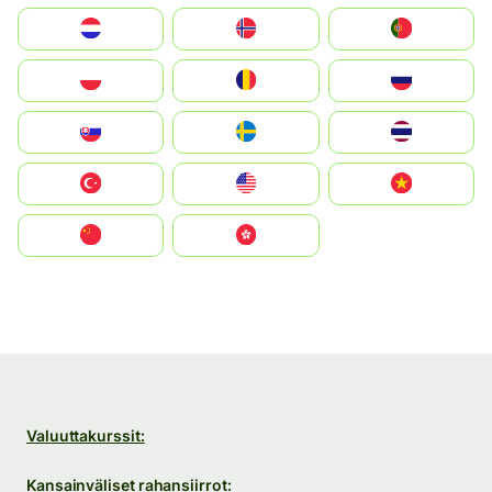
Nederland
Norge
Portugal
Polska
România
Россия
Slovensko
Ruoŧŧa
ไทย
Türkiye
United States
Vietnam
中国
中國香港特別行政區
Valuuttakurssit:
Kansainväliset rahansiirrot: