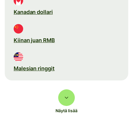
Kanadan dollari
Kiinan juan RMB
Malesian ringgit
Näytä lisää