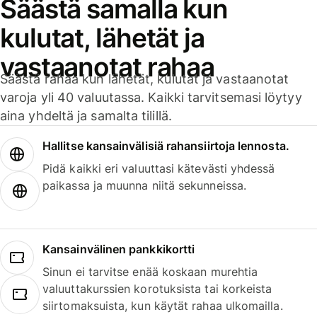
Säästä samalla kun
kulutat, lähetät ja
vastaanotat rahaa
Säästä rahaa kun lähetät, kulutat ja vastaanotat
varoja yli 40 valuutassa. Kaikki tarvitsemasi löytyy
aina yhdeltä ja samalta tilillä.
Hallitse kansainvälisiä rahansiirtoja lennosta.
Pidä kaikki eri valuuttasi kätevästi yhdessä
paikassa ja muunna niitä sekunneissa.
Kansainvälinen pankkikortti
Sinun ei tarvitse enää koskaan murehtia
valuuttakurssien korotuksista tai korkeista
siirtomaksuista, kun käytät rahaa ulkomailla.