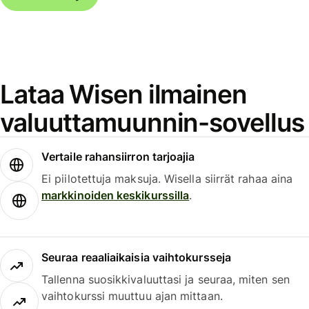
Lataa Wisen ilmainen
valuuttamuunnin-sovellus
Vertaile rahansiirron tarjoajia
Ei piilotettuja maksuja. Wisella siirrät rahaa aina
markkinoiden keskikurssilla
.
Seuraa reaaliaikaisia vaihtokursseja
Tallenna suosikkivaluuttasi ja seuraa, miten sen
vaihtokurssi muuttuu ajan mittaan.