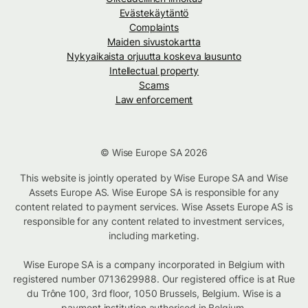
Evästekäytäntö
Complaints
Maiden sivustokartta
Nykyaikaista orjuutta koskeva lausunto
Intellectual property
Scams
Law enforcement
© Wise Europe SA 2026
This website is jointly operated by Wise Europe SA and Wise
Assets Europe AS. Wise Europe SA is responsible for any
content related to payment services. Wise Assets Europe AS is
responsible for any content related to investment services,
including marketing.
Wise Europe SA is a company incorporated in Belgium with
registered number 0713629988. Our registered office is at Rue
du Trône 100, 3rd floor, 1050 Brussels, Belgium. Wise is a
payment institution authorised in Belgium.