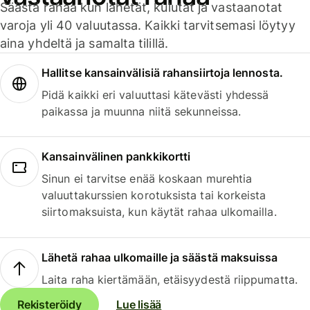
Säästä rahaa kun lähetät, kulutat ja vastaanotat
varoja yli 40 valuutassa. Kaikki tarvitsemasi löytyy
aina yhdeltä ja samalta tilillä.
Hallitse kansainvälisiä rahansiirtoja lennosta.
Pidä kaikki eri valuuttasi kätevästi yhdessä
paikassa ja muunna niitä sekunneissa.
Kansainvälinen pankkikortti
Sinun ei tarvitse enää koskaan murehtia
valuuttakurssien korotuksista tai korkeista
siirtomaksuista, kun käytät rahaa ulkomailla.
Lähetä rahaa ulkomaille ja säästä maksuissa
Laita raha kiertämään, etäisyydestä riippumatta.
Rekisteröidy
Lue lisää