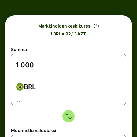
Markkinoiden keskikurssi
1 BRL = 92,13 KZT
Summa
BRL
Muunnettu valuutaksi