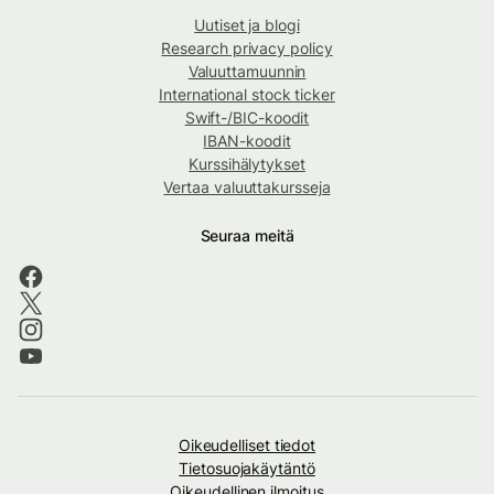
Uutiset ja blogi
Research privacy policy
Valuuttamuunnin
International stock ticker
Swift-/BIC-koodit
IBAN-koodit
Kurssihälytykset
Vertaa valuuttakursseja
Seuraa meitä
Oikeudelliset tiedot
Tietosuojakäytäntö
Oikeudellinen ilmoitus