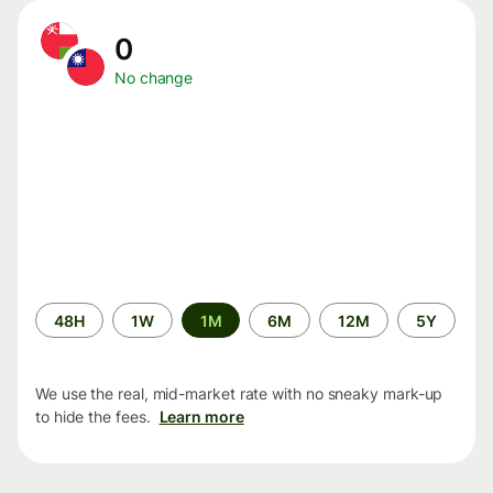
0
No change
Time
48H
1W
1M
6M
12M
5Y
period
We use the real, mid-market rate with no sneaky mark-up
to hide the fees.
Learn more