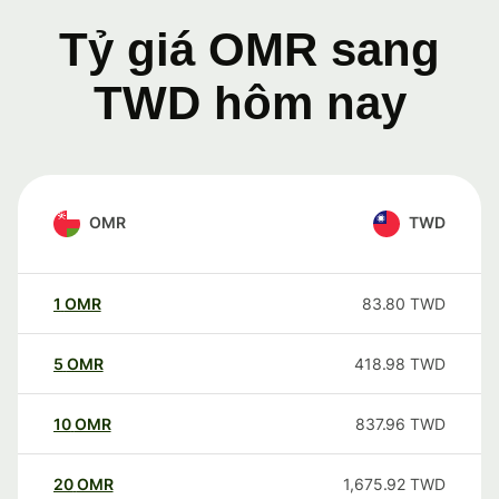
Tỷ giá OMR sang
TWD hôm nay
OMR
TWD
1
OMR
83.80
TWD
5
OMR
418.98
TWD
10
OMR
837.96
TWD
20
OMR
1,675.92
TWD