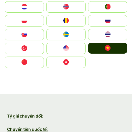
Nederland
Norge
Portugal
Polska
România
Россия
Slovensko
Ruoŧŧa
ไทย
Vietnam
Türkiye
United States
中国
中國香港特別行政區
Tỷ giá chuyển đổi:
Chuyển tiền quốc tế: