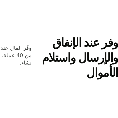
وفر عند الإنفاق
وفّر المال عند 
والإرسال واستلام
من 40 عم
تشاء.
الأموال