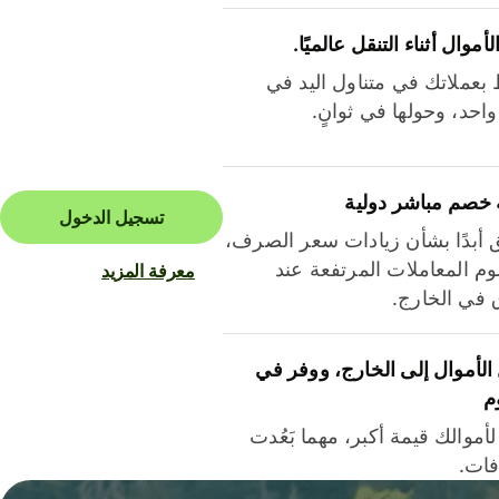
لأموال أثناء التنقل عالميًا.
بعملاتك في متناول اليد في
احد، وحولها في ثوانٍ.
 خصم مباشر دولية
تسجيل الدخول
ق أبدًا بشأن زيادات سعر الصرف،
م المعاملات المرتفعة عند
معرفة المزيد
ق في الخارج.
لأموال إلى الخارج، ووفر في
م
أموالك قيمة أكبر، مهما بَعُدت
فات.