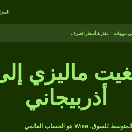
الميز
 تنبيهات
مقارنة أسعار الصرف
رينغيت ماليزي إل
أذربيجاني
حوّل MYR إلى AZN بسعر الصرف المتوسط للسوق. Wise هو الحساب العالمي