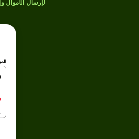
لإرسال الأموال وإن
المب