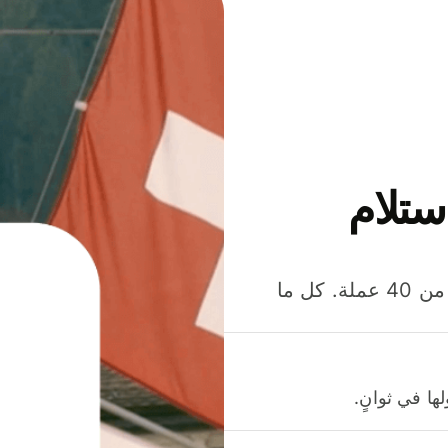
ستلام
وفّر المال عند إرسال الأموال وإنفاقها واستلامها بأكثر من 40 عملة. كل ما
ا في ثوانٍ.