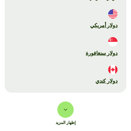
دولار أمريكي
دولار سنغافورة
دولار كندي
إظهار المزيد