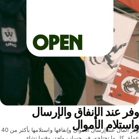
ر عند الإنفاق والإرسال
ستلام الأموال
وفّر المال عند إرسال الأموال وإنفاقها واستلامها بأكثر من 40
لة. كل ما تحتاجه، في حساب واحد، وقتما تشاء.