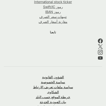
International stock ticker
رموز Swift/IC
رموز IBAN
تنبيهات سعر الصرف
مقارنة أسعار الصرف
تابعنا
الشؤون القانونية
سياسة الخصوصية
سياسة ملفات تعريف الارتباط
الشكاوى
خريطة الموقع حسب البلد
بيان العبودية الحديثة