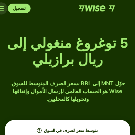
تسجيل
5 توغروغ منغولي إلى
ريال برازيلي
حوّل MNT إلى BRL بسعر الصرف المتوسط للسوق.
Wise هو الحساب العالمي لإرسال الأموال وإنفاقها
وتحويلها كالمحليين.
متوسط ​​سعر الصرف في السوق