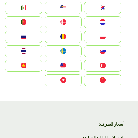
South Korea
Malay
Mexico
Nederland
Norge
Portugal
Polska
România
Россия
Slovensko
Ruoŧŧa
ไทย
Türkiye
United States
Vietnam
中国
中國香港特別行政區
أسعار الصرف:
التحويلات المالية الدولية: