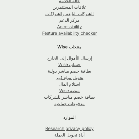
حالة الخدمة
علاقات المستثمرين
الشركات التابعة والشراكات
مركز الدعم
Accessibility
Feature availability checker
منتجات Wise
إرسال الأموال إلى الخارج
حساب Wise
بطاقة خصم مباشر دولية
تحويل مبلغ كبير
استلام المال
منصة Wise
بطاقة خصم مباشر للشركات
مدفوعات جماعية
الموارد
Research privacy policy
أداة تحويل العملة