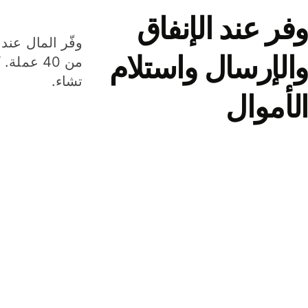
وفر عند الإنفاق
وفّر المال عند 
والإرسال واستلام
من 40 عم
تشاء.
الأموال