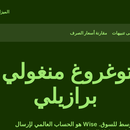
الميز
 تنبيهات
مقارنة أسعار الصرف
 توغروغ منغولي 
برازيلي
حوّل MNT إلى BRL بسعر الصرف المتوسط للسوق. Wise هو الحساب العالمي لإرسال