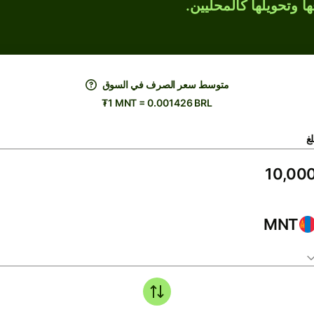
ها وتحويلها كالمحليين.
متوسط ​​سعر الصرف في السوق
₮1 MNT = 0.001426 BRL
لغ
MNT