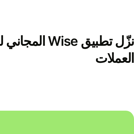
نزّل تطبيق Wise الم
العملات