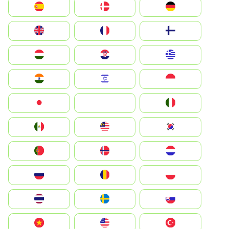
Deutschland
Denmark
España
Suomi
France
United Kingdom
Greece
Hrvatska
Magyarország
Indonesia
Israel
India
Italia
JA
Japan
South Korea
Malay
Mexico
Nederland
Norge
Portugal
Polska
România
Россия
Slovensko
Ruoŧŧa
ไทย
Türkiye
United States
Vietnam