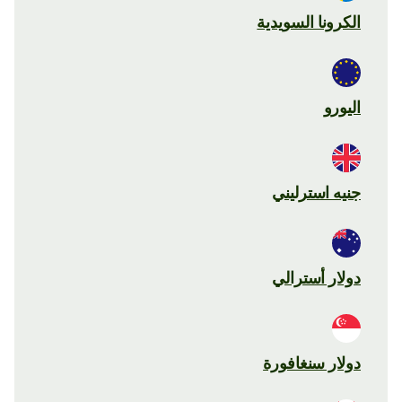
الكرونا السويدية
اليورو
جنيه استرليني
دولار أسترالي
دولار سنغافورة