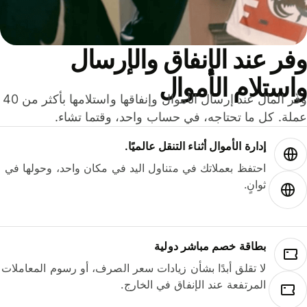
ر عند الإنفاق والإرسال
ستلام الأموال
وفّر المال عند إرسال الأموال وإنفاقها واستلامها بأكثر من 40
لة. كل ما تحتاجه، في حساب واحد، وقتما تشاء.
إدارة الأموال أثناء التنقل عالميًا.
احتفظ بعملاتك في متناول اليد في مكان واحد، وحولها في
ثوانٍ.
بطاقة خصم مباشر دولية
لا تقلق أبدًا بشأن زيادات سعر الصرف، أو رسوم المعاملات
المرتفعة عند الإنفاق في الخارج.