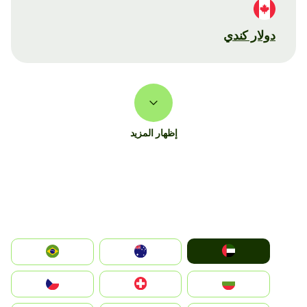
دولار كندي
إظهار المزيد
الإمارات العربية المتحدة
Australia
Brazil
България
Switzerland
Czechia