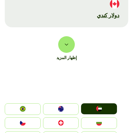
دولار كندي
إظهار المزيد
الإمارات العربية المتحدة
Australia
Brazil
България
Switzerland
Czechia