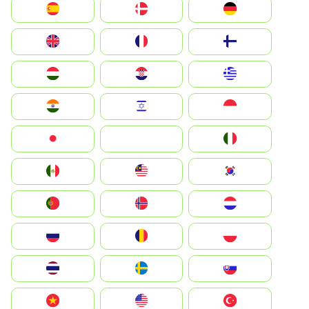
Deutschland
Denmark
España
Suomi
France
United Kingdom
Greece
Hrvatska
Magyarország
Indonesia
Israel
India
Italia
JA
Japan
South Korea
Malay
Mexico
Nederland
Norge
Portugal
Polska
România
Россия
Slovensko
Ruoŧŧa
ไทย
Türkiye
United States
Vietnam