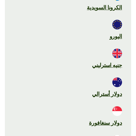
الكرونا السويدية
اليورو
جنيه استرليني
دولار أسترالي
دولار سنغافورة