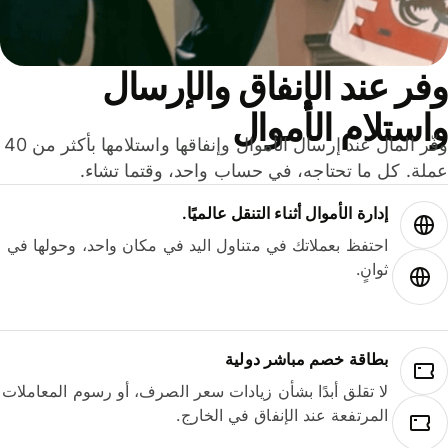
ر عند الإنفاق والإرسال
ستلام الأموال
وفّر المال عند إرسال الأموال وإنفاقها واستلامها بأكثر من 40
لة. كل ما تحتاجه، في حساب واحد، وقتما تشاء.
إدارة الأموال أثناء التنقل عالميًا.
احتفظ بعملاتك في متناول اليد في مكان واحد، وحولها في
ثوانٍ.
بطاقة خصم مباشر دولية
لا تقلق أبدًا بشأن زيادات سعر الصرف، أو رسوم المعاملات
المرتفعة عند الإنفاق في الخارج.