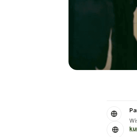
Par
Wi
ku