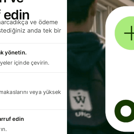
 edin
 harcadıkça ve ödeme
stediğiniz anda tek bir
k yönetin.
yeler içinde çevirin.
makaslarını veya yüksek
arruf edin
ın.