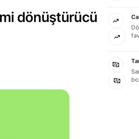
rimi dönüştürücü
Ca
Dö
fav
Ta
Sa
bo