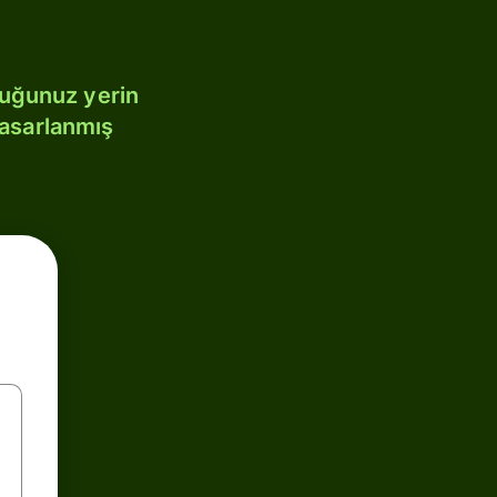
duğunuz yerin
tasarlanmış