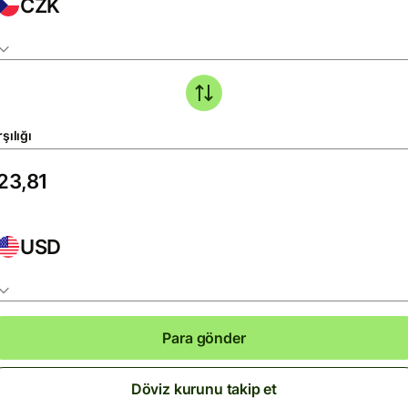
CZK
şılığı
USD
Para gönder
Döviz kurunu takip et