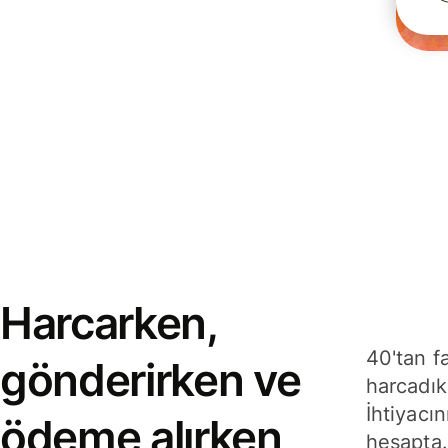
Harcarken,
40'tan f
gönderirken ve
harcadık
İhtiyacın
ödeme alırken
hesapta.