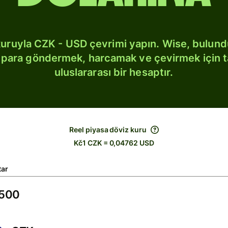
kuruyla CZK - USD çevrimi yapın. Wise, bulun
bi para göndermek, harcamak ve çevirmek için 
uluslararası bir hesaptır.
Reel piyasa döviz kuru
Kč1 CZK = 0,04762 USD
tar