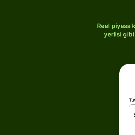
Reel piyasa 
yerlisi gi
Tu