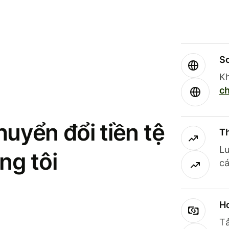
So
Kh
ch
uyển đổi tiền tệ
Th
Lư
ng tôi
cá
Ho
Tả