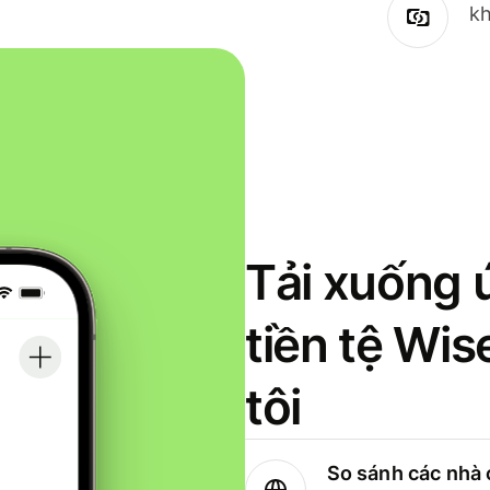
kh
Tải xuống 
tiền tệ Wi
tôi
So sánh các nhà 