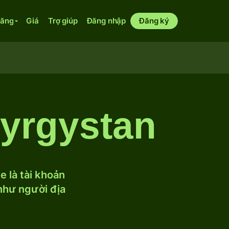
năng
Giá
Trợ giúp
Đăng nhập
Đăng ký
yrgystan
 là tài khoản
 như người địa