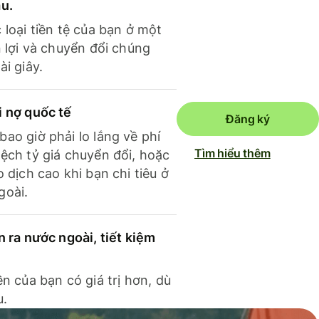
ầu.
 loại tiền tệ của bạn ở một
n lợi và chuyển đổi chúng
ài giây.
i nợ quốc tế
Đăng ký
ao giờ phải lo lắng về phí
Tìm hiểu thêm
ệch tỷ giá chuyển đổi, hoặc
o dịch cao khi bạn chi tiêu ở
goài.
n ra nước ngoài, tiết kiệm
ền của bạn có giá trị hơn, dù
u.