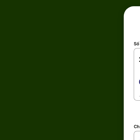
Số 
Ch