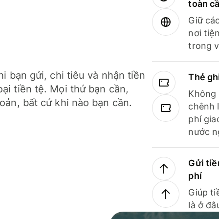
toàn c
Giữ các
nơi tiệ
trong v
hi bạn gửi, chi tiêu và nhận tiền
Thẻ gh
ại tiền tệ. Mọi thứ bạn cần,
Không b
hoản, bất cứ khi nào bạn cần.
chênh l
phí gia
nước n
Gửi tiề
phí
Giúp ti
là ở đâ