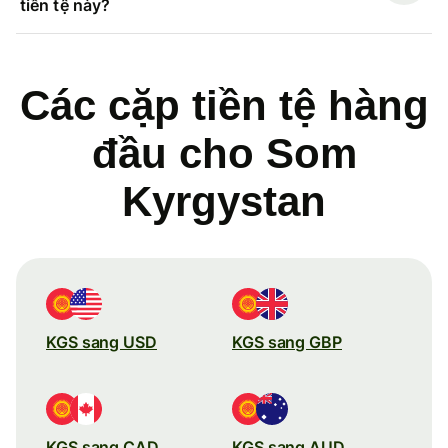
tiền tệ này?
Các cặp tiền tệ hàng
đầu cho Som
Kyrgystan
KGS sang USD
KGS sang GBP
KGS sang CAD
KGS sang AUD