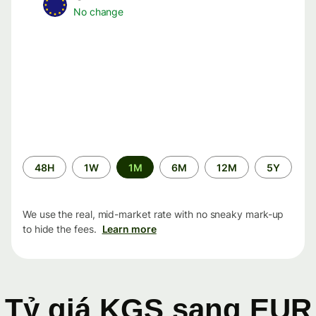
No change
Time
48H
1W
1M
6M
12M
5Y
period
We use the real, mid-market rate with no sneaky mark-up
to hide the fees.
Learn more
Tỷ giá KGS sang EUR