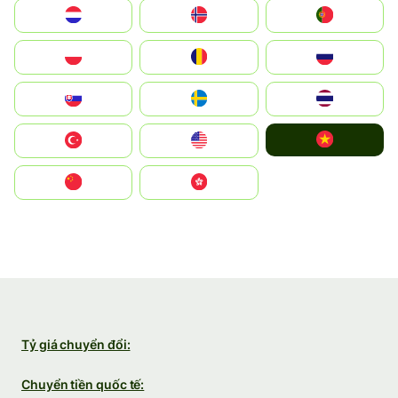
Nederland
Norge
Portugal
Polska
România
Россия
Slovensko
Ruoŧŧa
ไทย
Vietnam
Türkiye
United States
中国
中國香港特別行政區
Tỷ giá chuyển đổi:
Chuyển tiền quốc tế: