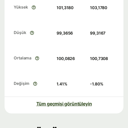
Yüksek
101,3180
103,1780
Düşük
99,3656
99,3167
Ortalama
100,0826
100,7308
Değişim
1.41
%
-1.80
%
Tüm geçmişi görüntüleyin