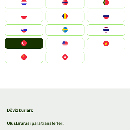
Nederland
Norge
Portugal
Polska
România
Россия
Slovensko
Ruoŧŧa
ไทย
Türkiye
United States
Vietnam
中国
中國香港特別行政區
Döviz kurları:
Uluslararası para transferleri: