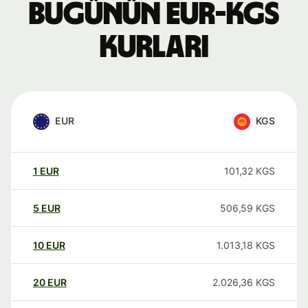
Bugünün EUR-KGS
kurları
EUR
KGS
1
EUR
101,32
KGS
5
EUR
506,59
KGS
10
EUR
1.013,18
KGS
20
EUR
2.026,36
KGS