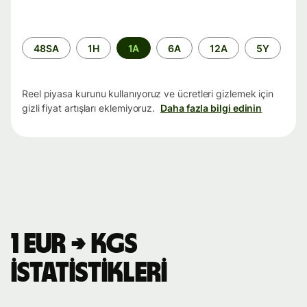
Zaman
48SA
1H
1A
6A
12A
5Y
aralığı
Reel piyasa kurunu kullanıyoruz ve ücretleri gizlemek için
gizli fiyat artışları eklemiyoruz.
Daha fazla bilgi edinin
1 EUR → KGS
istatistikleri