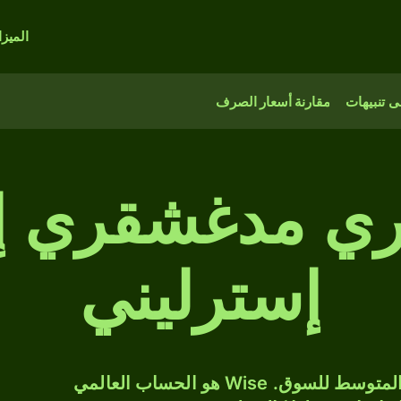
الميز
 تنبيهات
مقارنة أسعار الصرف
رياري مدغشقري 
إسترليني
حوّل MGA إلى GBP بسعر الصرف المتوسط للسوق. Wise هو الحساب العالمي