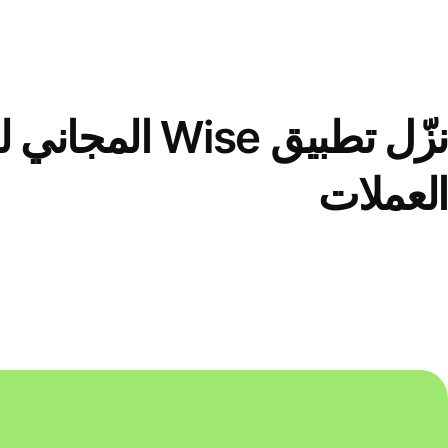
نزّل تطبيق Wise الم
العملات