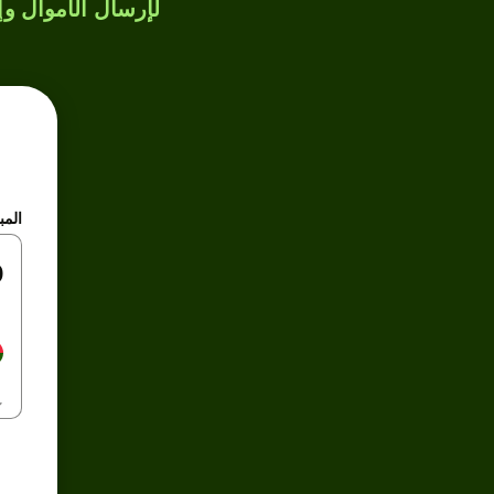
لإرسال الأموال وإن
المب