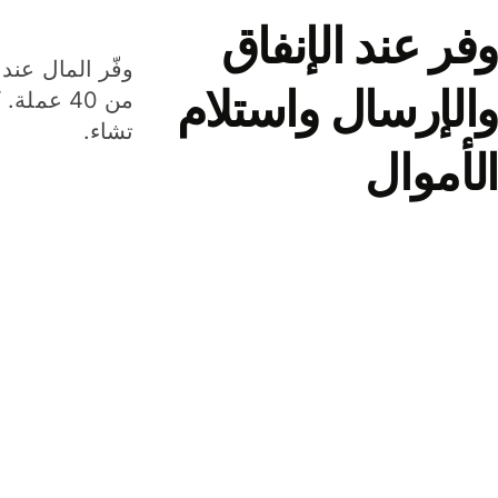
وفر عند الإنفاق
وفّر المال عند 
والإرسال واستلام
من 40 عم
تشاء.
الأموال