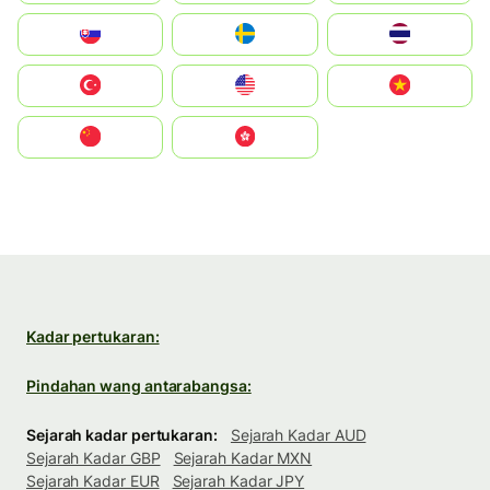
Slovensko
Ruoŧŧa
ไทย
Türkiye
United States
Vietnam
中国
中國香港特別行政區
Kadar pertukaran:
Pindahan wang antarabangsa:
Sejarah kadar pertukaran:
Sejarah Kadar AUD
Sejarah Kadar GBP
Sejarah Kadar MXN
Sejarah Kadar EUR
Sejarah Kadar JPY