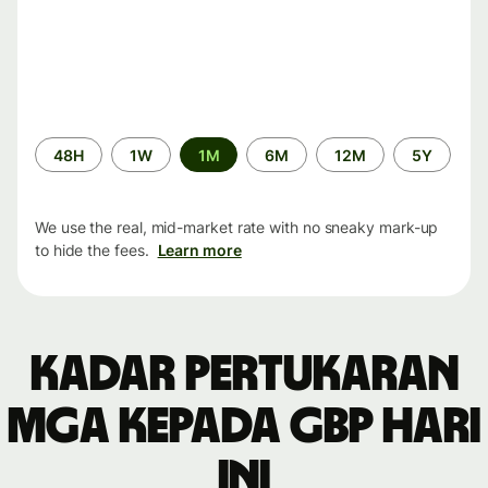
Time
48H
1W
1M
6M
12M
5Y
period
We use the real, mid-market rate with no sneaky mark-up
to hide the fees.
Learn more
Kadar pertukaran
MGA kepada GBP hari
ini