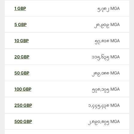
1
GBP
၅,၇၈၂
MGA
5
GBP
၂၈,၉၀၉
MGA
10
GBP
၅၇,၈၁၈
MGA
20
GBP
၁၁၅,၆၃၅
MGA
50
GBP
၂၈၉,၀၈၈
MGA
100
GBP
၅၇၈,၁၇၅
MGA
250
GBP
၁,၄၄၅,၄၃၈
MGA
500
GBP
၂,၈၉၀,၈၇၅
MGA