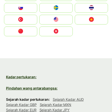
Slovensko
Ruoŧŧa
ไทย
Türkiye
United States
Vietnam
中国
中國香港特別行政區
Kadar pertukaran:
Pindahan wang antarabangsa:
Sejarah kadar pertukaran:
Sejarah Kadar AUD
Sejarah Kadar GBP
Sejarah Kadar MXN
Sejarah Kadar EUR
Sejarah Kadar JPY