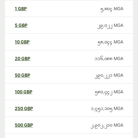
1
GBP
၅,၈၀၄
MGA
5
GBP
၂၉,၀၂၂
MGA
10
GBP
၅၈,၀၄၄
MGA
20
GBP
၁၁၆,၀၈၈
MGA
50
GBP
၂၉၀,၂၂၁
MGA
100
GBP
၅၈၀,၄၄၂
MGA
250
GBP
၁,၄၅၁,၁၀၅
MGA
500
GBP
၂,၉၀၂,၂၁၀
MGA