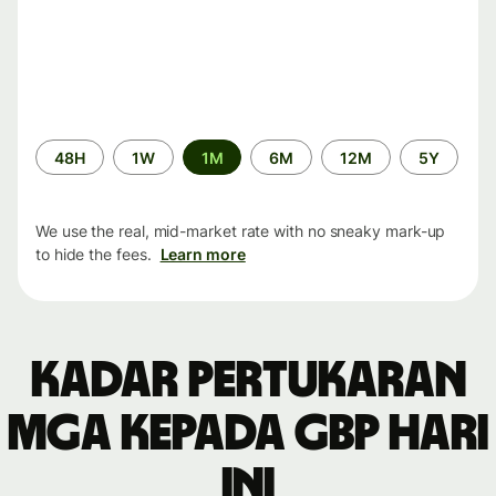
Time
48H
1W
1M
6M
12M
5Y
period
We use the real, mid-market rate with no sneaky mark-up
to hide the fees.
Learn more
Kadar pertukaran
MGA kepada GBP hari
ini