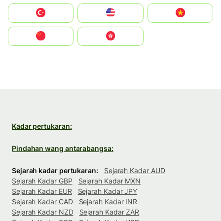
Türkiye
United States
Vietnam
中国
中國香港特別行政區
Kadar pertukaran:
Pindahan wang antarabangsa:
Sejarah kadar pertukaran:
Sejarah Kadar AUD
Sejarah Kadar GBP
Sejarah Kadar MXN
Sejarah Kadar EUR
Sejarah Kadar JPY
Sejarah Kadar CAD
Sejarah Kadar INR
Sejarah Kadar NZD
Sejarah Kadar ZAR