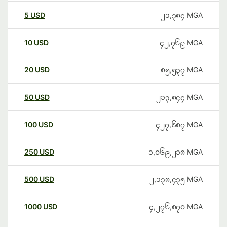
5
USD
၂၁,၃၈၄
MGA
10
USD
၄၂,၇၆၉
MGA
20
USD
၈၅,၅၃၇
MGA
50
USD
၂၁၃,၈၄၄
MGA
100
USD
၄၂၇,၆၈၇
MGA
250
USD
၁,၀၆၉,၂၁၈
MGA
500
USD
၂,၁၃၈,၄၃၅
MGA
1000
USD
၄,၂၇၆,၈၇၀
MGA