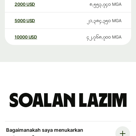
2000
USD
၈,၅၅၃,၇၄၀
MGA
5000
USD
၂၁,၃၈၄,၃၅၀
MGA
10000
USD
၄၂,၇၆၈,၇၀၀
MGA
Soalan Lazim
Bagaimanakah saya menukarkan