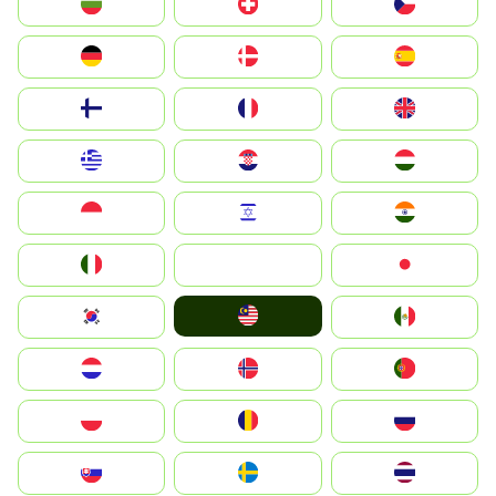
България
Switzerland
Czechia
Deutschland
Denmark
España
Suomi
France
United Kingdom
Greece
Hrvatska
Magyarország
Indonesia
Israel
India
Italia
JA
Japan
Malay
South Korea
Mexico
Nederland
Norge
Portugal
Polska
România
Россия
Slovensko
Ruoŧŧa
ไทย