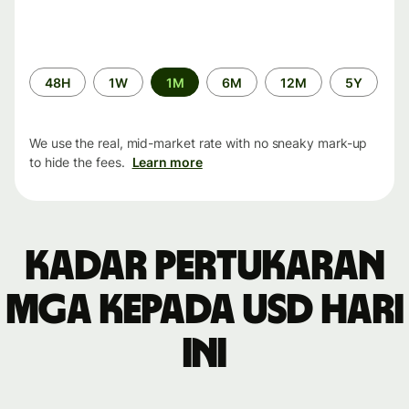
Time
48H
1W
1M
6M
12M
5Y
period
We use the real, mid-market rate with no sneaky mark-up
to hide the fees.
Learn more
Kadar pertukaran
MGA kepada USD hari
ini