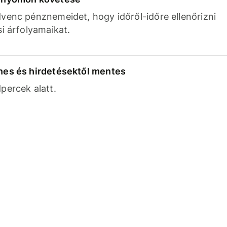
venc pénznemeidet, hogy időről-időre ellenőrizni
si árfolyamaikat.
nes és hirdetésektől mentes
percek alatt.