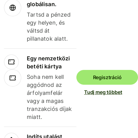
globálisan.
Tartsd a pénzed
egy helyen, és
váltsd át
pillanatok alatt.
Egy nemzetközi
betéti kártya
Soha nem kell
Regisztráció
aggódnod az
Tudj meg többet
árfolyamfelár
vagy a magas
tranzakciós díjak
miatt.
Indíts utalást