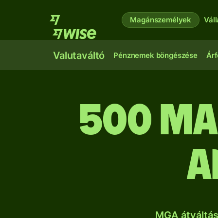
Magánszemélyek
Vál
Valutaváltó
Pénznemek böngészése
Árf
500 ma
a
MGA átváltás