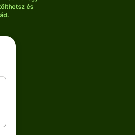
költhetsz és
lád.