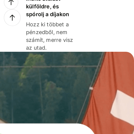
külföldre, és
spórolj a díjakon
Hozz ki többet a
pénzedből, nem
számít, merre visz
az utad.