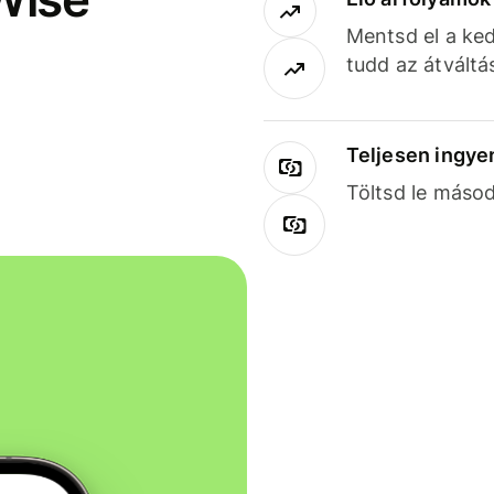
Mentsd el a ked
tudd az átváltá
Teljesen ingye
Töltsd le másod