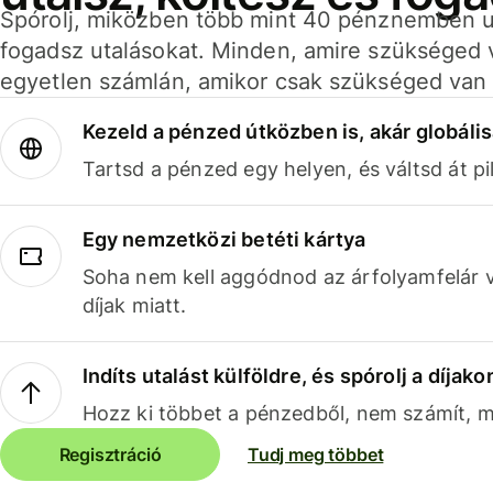
Spórolj, miközben több mint 40 pénznemben ut
fogadsz utalásokat. Minden, amire szükséged 
egyetlen számlán, amikor csak szükséged van 
Kezeld a pénzed útközben is, akár globális
Tartsd a pénzed egy helyen, és váltsd át pil
Egy nemzetközi betéti kártya
Soha nem kell aggódnod az árfolyamfelár 
díjak miatt.
Indíts utalást külföldre, és spórolj a díjako
Hozz ki többet a pénzedből, nem számít, me
Regisztráció
Tudj meg többet