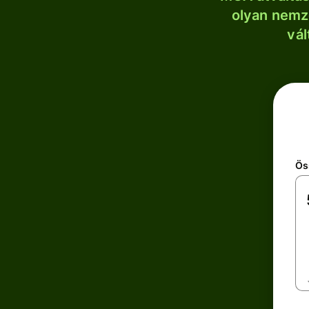
olyan nemze
vál
Ös