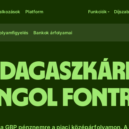
lalkozások
Platform
Funkciók
Díjsza
olyamfigyelés
Bankok árfolyamai
dagaszkári
ngol font
a GBP pénznemre a piaci középárfolyamon. A