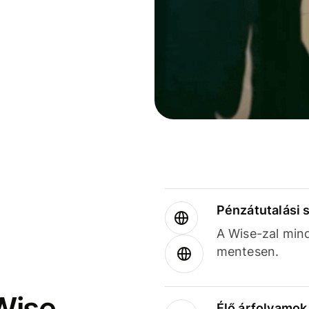
Pénzátutalási 
A Wise-zal min
mentesen.
Wise
Élő árfolyamo