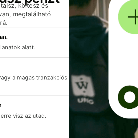
alsz, költesz és
van, megtalálható
rá.
an.
lanatok alatt.
vagy a magas tranzakciós
n
rre visz az utad.