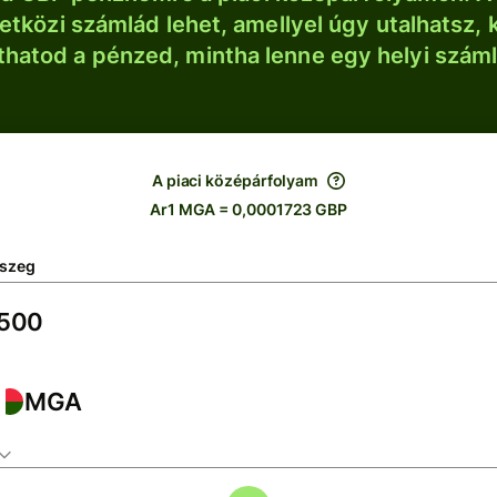
tközi számlád lehet, amellyel úgy utalhatsz, 
thatod a pénzed, mintha lenne egy helyi szám
A piaci középárfolyam
Ar1 MGA = 0,0001723 GBP
szeg
MGA