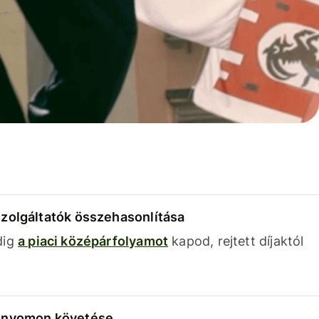
szolgáltatók összehasonlítása
dig
a piaci középárfolyamot
kapod, rejtett díjaktól
k nyomon követése