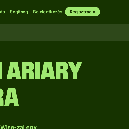
bás
Segítség
Bejelentkezés
Regisztráció
 ariary
ra
 Wise-zal egy