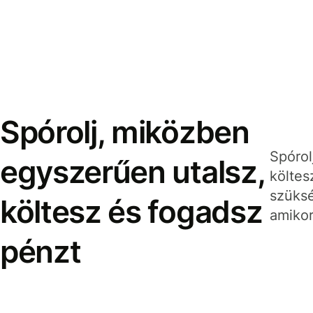
Spórolj, miközben
Spórol
egyszerűen utalsz,
költes
szüksé
költesz és fogadsz
amikor
pénzt