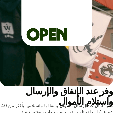
ر عند الإنفاق والإرسال
ستلام الأموال
وفّر المال عند إرسال الأموال وإنفاقها واستلامها بأكثر من 40
لة. كل ما تحتاجه، في حساب واحد، وقتما تشاء.