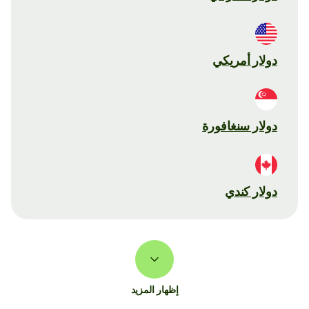
دولار أمريكي
دولار سنغافورة
دولار كندي
إظهار المزيد