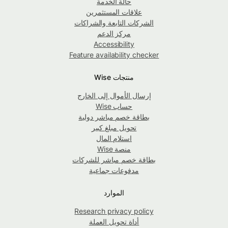
حالة الخدمة
علاقات المستثمرين
الشركات التابعة والشراكات
مركز الدعم
Accessibility
Feature availability checker
منتجات Wise
إرسال الأموال إلى الخارج
حساب Wise
بطاقة خصم مباشر دولية
تحويل مبلغ كبير
استلام المال
منصة Wise
بطاقة خصم مباشر للشركات
مدفوعات جماعية
الموارد
Research privacy policy
أداة تحويل العملة