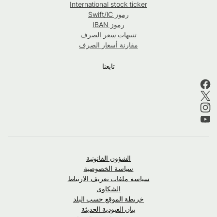
International stock ticker
رموز Swift/IC
رموز IBAN
تنبيهات سعر الصرف
مقارنة أسعار الصرف
تابعنا
الشؤون القانونية
سياسة الخصوصية
سياسة ملفات تعريف الارتباط
الشكاوى
خريطة الموقع حسب البلد
بيان العبودية الحديثة