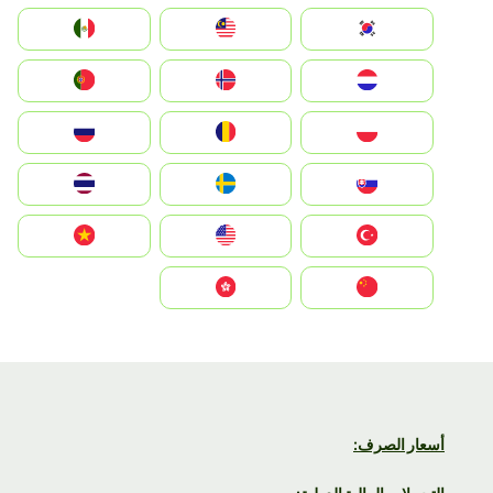
South Korea
Malay
Mexico
Nederland
Norge
Portugal
Polska
România
Россия
Slovensko
Ruoŧŧa
ไทย
Türkiye
United States
Vietnam
中国
中國香港特別行政區
أسعار الصرف: