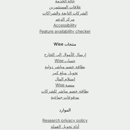
حالة الخدمة
علاقات المستثمرين
الشركات التابعة والشراكات
مركز الدعم
Accessibility
Feature availability checker
منتجات Wise
إرسال الأموال إلى الخارج
حساب Wise
بطاقة خصم مباشر دولية
تحويل مبلغ كبير
استلام المال
منصة Wise
بطاقة خصم مباشر للشركات
مدفوعات جماعية
الموارد
Research privacy policy
أداة تحويل العملة