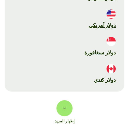
دولار أمريكي
دولار سنغافورة
دولار كندي
إظهار المزيد