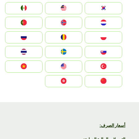
South Korea
Malay
Mexico
Nederland
Norge
Portugal
Polska
România
Россия
Slovensko
Ruoŧŧa
ไทย
Türkiye
United States
Vietnam
中国
中國香港特別行政區
أسعار الصرف: