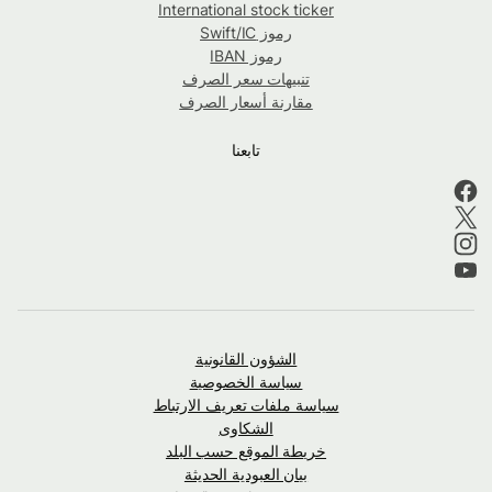
International stock ticker
رموز Swift/IC
رموز IBAN
تنبيهات سعر الصرف
مقارنة أسعار الصرف
تابعنا
الشؤون القانونية
سياسة الخصوصية
سياسة ملفات تعريف الارتباط
الشكاوى
خريطة الموقع حسب البلد
بيان العبودية الحديثة