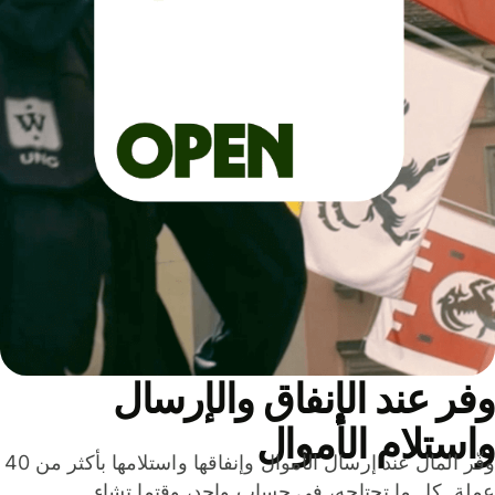
ر عند الإنفاق والإرسال
ستلام الأموال
وفّر المال عند إرسال الأموال وإنفاقها واستلامها بأكثر من 40
لة. كل ما تحتاجه، في حساب واحد، وقتما تشاء.