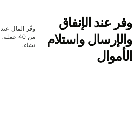
وفر عند الإنفاق
وفّر المال عند 
والإرسال واستلام
من 40 عم
تشاء.
الأموال