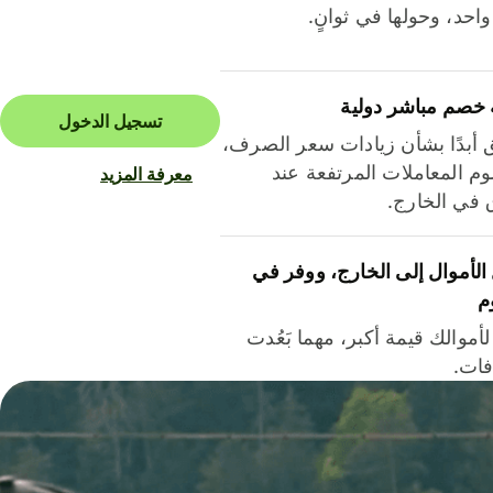
احد، وحولها في ثوانٍ.
 خصم مباشر دولية
تسجيل الدخول
ق أبدًا بشأن زيادات سعر الصرف،
م المعاملات المرتفعة عند
معرفة المزيد
ق في الخارج.
لأموال إلى الخارج، ووفر في
م
أموالك قيمة أكبر، مهما بَعُدت
فات.