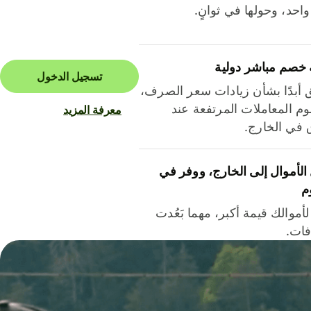
احد، وحولها في ثوانٍ.
 خصم مباشر دولية
تسجيل الدخول
ق أبدًا بشأن زيادات سعر الصرف،
م المعاملات المرتفعة عند
معرفة المزيد
ق في الخارج.
لأموال إلى الخارج، ووفر في
م
أموالك قيمة أكبر، مهما بَعُدت
فات.