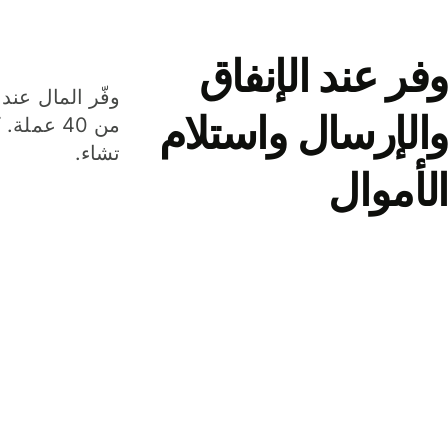
وفر عند الإنفاق
وفّر المال عند 
والإرسال واستلام
من 40 عم
تشاء.
الأموال